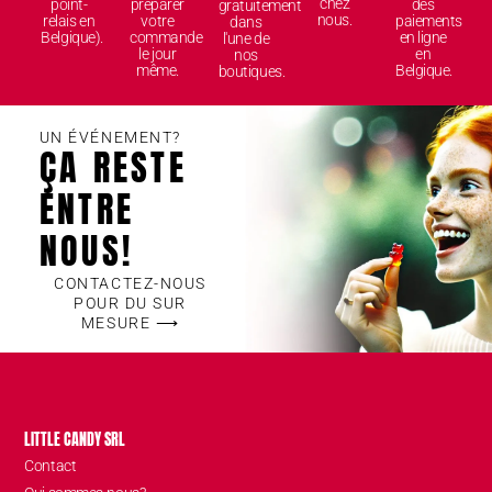
chez
point-
préparer
des
gratuitement
nous.
relais en
votre
paiements
dans
Belgique).
commande
en ligne
l'une de
le jour
en
nos
même.
Belgique.
boutiques.
UN ÉVÉNEMENT?
ÇA RESTE
ENTRE
NOUS!
CONTACTEZ-NOUS
POUR DU SUR
MESURE ⟶
LITTLE CANDY SRL
Contact