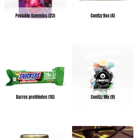
Peelable Gummies
(23)
Confizz Box
(4)
Barres protéinées
(16)
Confizz Mix
(9)