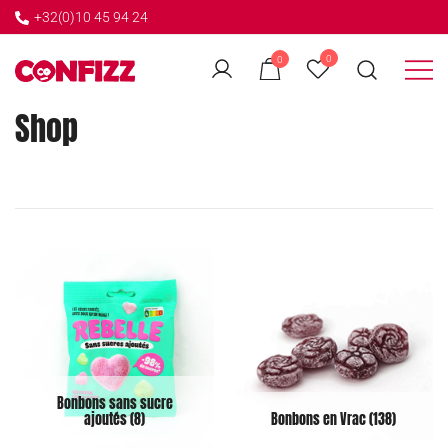
+32(0)10 45 94 24
0
0
Créateur de souvenirs
CONFIZZ
Shop
Bonbons sans sucre
ajoutés
(8)
Bonbons en Vrac
(138)