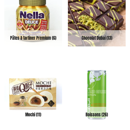
Pâtes à tartiner Premium
(6)
Chocolat Dubai
(13)
Mochi
(11)
Boissons
(26)