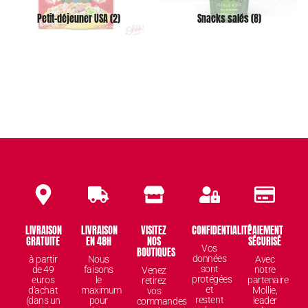
Petit-déjeuner USA
(2)
Snacks salés
(8)
LIVRAISON
LIVRAISON
VISITEZ
CONFIDENTIALITÉ
PAIEMENT
GRATUITE
EN 48H
NOS
SÉCURISÉ
Vos
BOUTIQUES
données
à partir
Nous
Avec
sont
de 49
faisons
notre
Venez
protégées
euros
le
partenaire
retirez
et
d'achat
maximum
Mollie,
vos
restent
(dans un
pour
leader
commandes