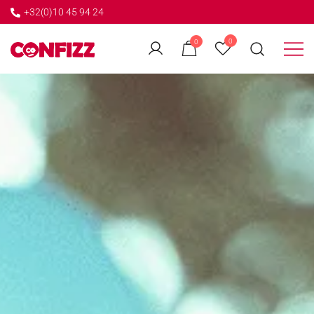
+32(0)10 45 94 24
0
0
Créateur de souvenirs
CONFIZZ