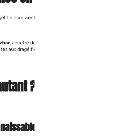
. Le nom vient d’ailleurs de ses initiales :
zbär
, ancêtre de l’emblématique
Ourson en gomme
, aujourd’hu
és aux dragéifiés, en passant par les réglisses et les mousses s
autant ?
nnaissables