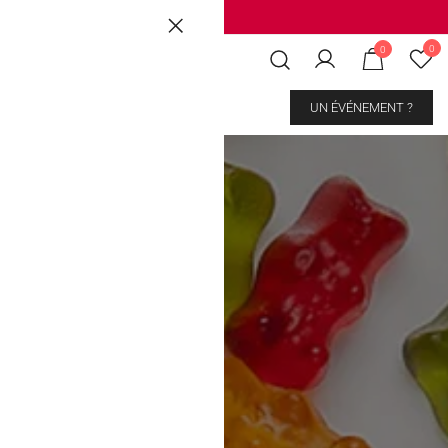
Brussels
|
Mons Les Grands Prés
0
0
CONTACT
UN ÉVÉNEMENT ?
s meilleurs
fizz