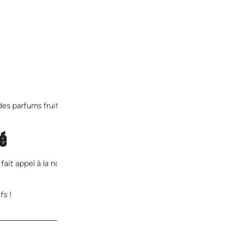
des parfums fruités simples mais efficaces.
ré
it appel à la nostalgie.
fs !