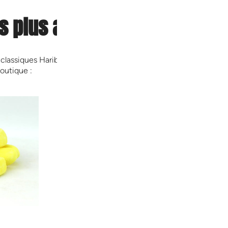
s plus appréciés (et disponi
classiques Haribo, idéale pour les anniversaires, soirées ciném
outique :
Tagada Pink & PiK
Schtroumpfs
6,00
€
–
49,00
€
6,00
€
–