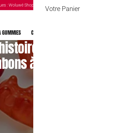
ues :
Woluwé Shopping Center
|
Louvain-la-Neuve Esplanande
|
The Mint 
Votre Panier
 GUMMIES
CHOCOLAT DUBAI
MOCHI
BOISSONS
’histoire, les secrets et le
bons à retrouver chez Con