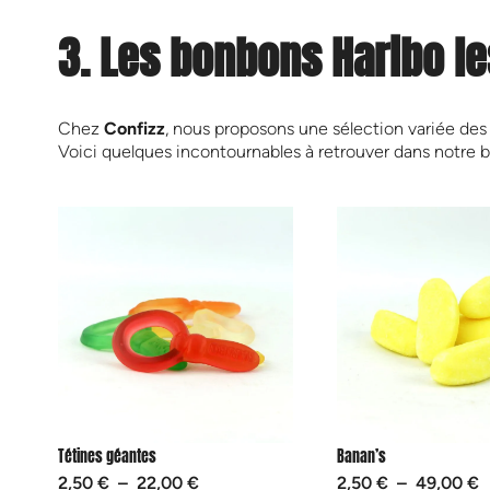
3. Les bonbons Haribo le
Chez
Confizz
, nous proposons une sélection variée des 
Voici quelques incontournables à retrouver dans notre b
Tétines géantes
Banan’s
2,50
€
–
22,00
€
2,50
€
–
49,00
€