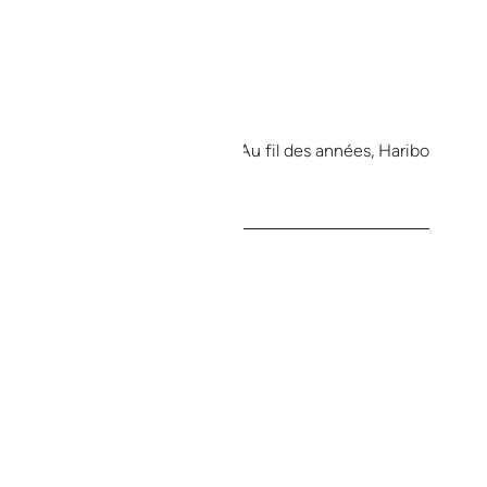
i reconnu dans le monde entier. Au fil des années, Haribo
ucrées.