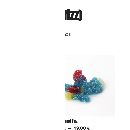
bles chez Confizz)
a, candy bars ou cadeaux gourmands.
Schtroumpf Fizz
49,00
€
6,00
€
–
49,00
€