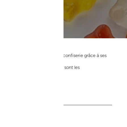
emande règne sur le monde de la confiserie grâce à ses
 les petits ! »
génération ? Et surtout : quels sont les
 ?