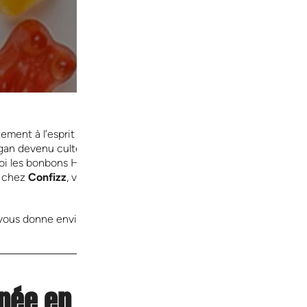
ement à l’esprit :
Haribo
. Depuis plus de 100 ans, la marque all
logan devenu culte :
« Haribo, c’est beau la vie… pour les grands et
 les bonbons Haribo continuent-ils de séduire génération après 
s chez
Confizz
, votre boutique de bonbons préférée en Belgique
n vous donne envie de croquer dedans !
née en 1920