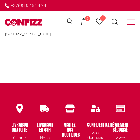
+32(0)10 45 94 24
0
0
Créateur de souvenirs
CONFIZZ
[confizz_easter_hunt]
LIVRAISON
LIVRAISON
VISITEZ
CONFIDENTIALITÉ
PAIEMENT
GRATUITE
EN 48H
NOS
SÉCURISÉ
Vos
BOUTIQUES
données
à partir
Nous
Avec