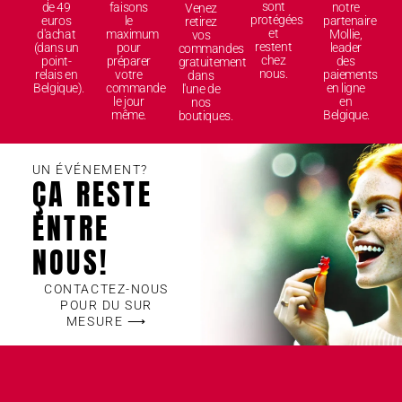
sont
de 49
faisons
notre
Venez
protégées
euros
le
partenaire
retirez
et
d'achat
maximum
Mollie,
vos
restent
(dans un
pour
leader
commandes
chez
point-
préparer
des
gratuitement
nous.
relais en
votre
paiements
dans
Belgique).
commande
en ligne
l'une de
le jour
en
nos
même.
Belgique.
boutiques.
UN ÉVÉNEMENT?
ÇA RESTE
ENTRE
NOUS!
CONTACTEZ-NOUS
POUR DU SUR
MESURE ⟶