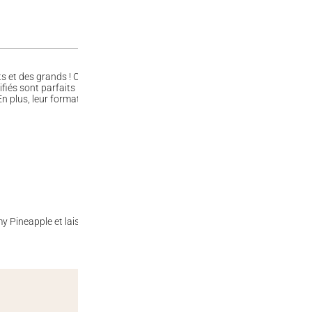
its et des grands ! Ces délicieux bonbons en forme de tranches d’ananas 
lifiés sont parfaits pour une pause gourmande pleine de douceur. Avec leu
plus, leur format épluchable les rend encore plus ludiques et faciles à p
ineapple et laissez-vous emporter par leur goût exotique et leur texture 