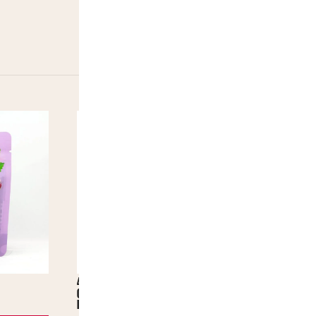
-25%
4D Fruit Gummy – Pack découverte
Pokemon 3d
(Grape – Peach – Strawberry – Pineapple) –
3,50
€
bonbons épluchables