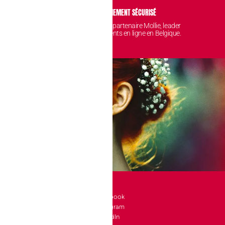
IDENTIALITÉ
PAIEMENT SÉCURISÉ
 sont protégées et
Avec notre partenaire Mollie, leader
nt chez nous.
des paiements en ligne en Belgique.
SOCIAL
l 10 bte 90
Facebook
Instagram
a-Neuve
LinkedIn
e