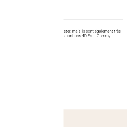
sont non seulement amusants à déguster, mais ils sont également très
r texture tendre et leur goût fruité, les bonbons 4D Fruit Gummy
artager !
irrésistible.