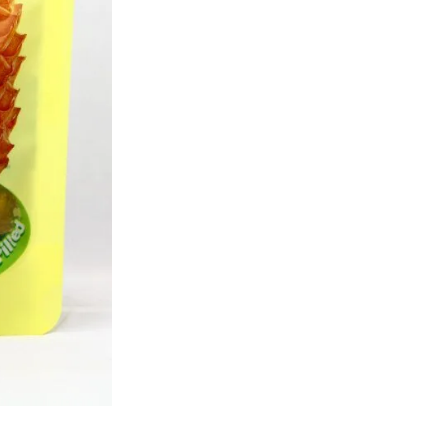
Découvrez les bonbons gélifié
🔒 Safe & Secure Chec
Ajouter à la liste d'Envies