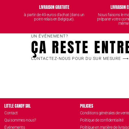
LIVRAISON GRATUITE
LIVRAISON E
à partir de 49 euros d'achat (dans un
Nous faisons le 
point-relais en Belgique).
préparer votre com
même
UN ÉVÉNEMENT?
ÇA RESTE ENTR
CONTACTEZ-NOUS POUR DU SUR MESURE ⟶
LITTLE CANDY SRL
POLICIES
Contact
Conditions générales de vent
Qui sommes-nous?
Politique de confidentialité
Événements
Politique en matière de livrais