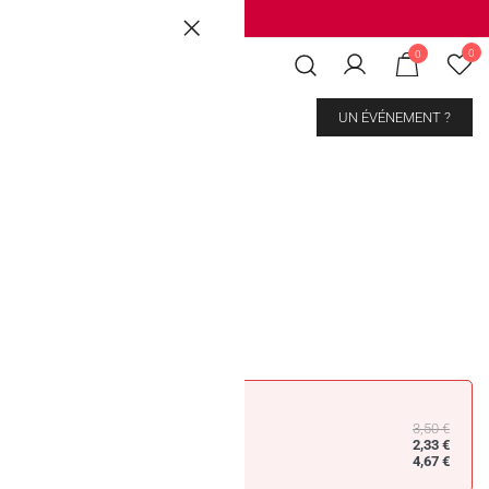
Brussels
|
Mons Les Grands Prés
0
0
CONTACT
UN ÉVÉNEMENT ?
y Pineapple
3,50
€
2,33
€
4,67
€