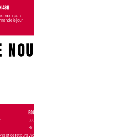
N 48H
VISITEZ NOS BOUTIQUES
CONF
maximum pour
Venez retirez vos commandes
Vos données
mande le jour
gratuitement dans l'une de nos
reste
.
boutiques.
E NOUS!
BOUTIQUES
CONTACT
e
Louvain-la-Neuve Esplanade
Place de l’Accuei
1348 Louvain-l
Brussels The Mint
hello@confizz.b
ons et de retours
Woluwé Shopping Center