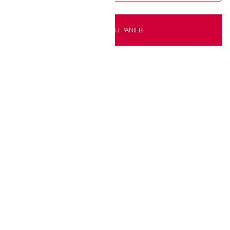
AJOUTER AU PANIER
s ananas 4D !
kout