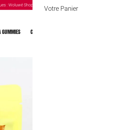
ues :
Woluwé Shopping Center
|
Louvain-la-Neuve Esplanande
|
The Mint 
Votre Panier
 GUMMIES
CHOCOLAT DUBAI
MOCHI
BOISSONS
4D Fruit Gumm
3,50
€
2 achetés = 1 offert!
Économisez 33.3%
2+1 gratuit!
Par élément:
Prix Total: