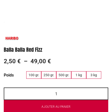
Balla Balla Red Fizz
2,50
€
–
49,00
€
Poids
100 gr.
250 gr.
500 gr.
1 kg
3 kg
AJOUTER AU PANIER