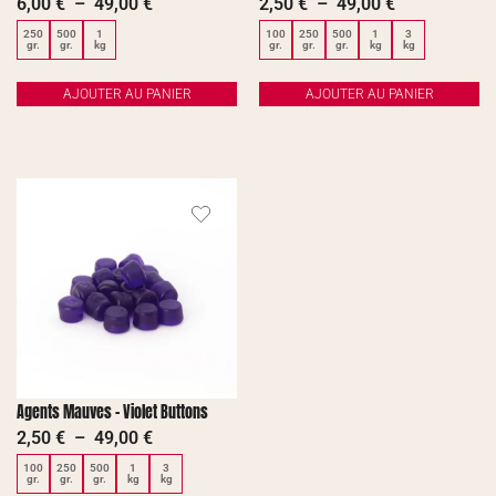
6,00
€
–
49,00
€
2,50
€
–
49,00
€
250
500
1
100
250
500
1
3
gr.
gr.
kg
gr.
gr.
gr.
kg
kg
AJOUTER AU PANIER
AJOUTER AU PANIER
Agents Mauves – Violet Buttons
2,50
€
–
49,00
€
100
250
500
1
3
gr.
gr.
gr.
kg
kg