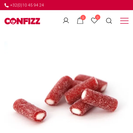
+32(0)10 45 94 24
←
0
0
GO BACK
Créateur de souvenirs
CONFIZZ