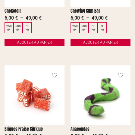
Chokotoff
Chewing Gum Ball
6,00
€
–
49,00
€
6,00
€
–
49,00
€
250
500
1
250
500
1
3
gr.
gr.
kg
gr.
gr.
kg
kg
AJOUTER AU PANIER
AJOUTER AU PANIER
Briques Fraise Citrique
Anacondas