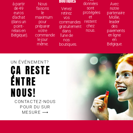
BOUTIQUES
données
à partir
Nous
Avec
sont
de 49
faisons
notre
Venez
protégées
euros
le
partenaire
retirez
et
d'achat
maximum
Mollie,
vos
restent
(dans un
pour
leader
commandes
chez
point-
préparer
des
gratuitement
nous.
relais en
votre
paiements
dans
Belgique).
commande
en ligne
l'une de
le jour
en
nos
même.
Belgique.
boutiques.
UN ÉVÉNEMENT?
ÇA RESTE
ENTRE
NOUS!
CONTACTEZ-NOUS
POUR DU SUR
MESURE ⟶