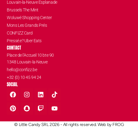
Louvain-la-Neuve Esplanade
Brussels The Mint
Woluwé Shopping Center
Mons Les Grands Prés
CONFIZZ Card
Pressé.e? Uber Eats
CONTACT
Place de l’Accueil 10 bte 90
1348 Louvain-la-Neuve
hello@confizz.be
+32 (0) 10 45 94 24
SOCIAL
© Little Candy SRL 2026 - All rights reserved. Web by
FROG