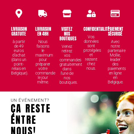
LIVRAISON
LIVRAISON
VISITEZ
CONFIDENTIALITÉ
PAIEMENT
GRATUITE
EN 48H
NOS
SÉCURISÉ
Vos
BOUTIQUES
données
à partir
Nous
Avec
sont
de 49
faisons
notre
Venez
protégées
euros
le
partenaire
retirez
et
d'achat
maximum
Mollie,
vos
restent
(dans un
pour
leader
commandes
chez
point-
préparer
des
gratuitement
nous.
relais en
votre
paiements
dans
Belgique).
commande
en ligne
l'une de
le jour
en
nos
même.
Belgique.
boutiques.
UN ÉVÉNEMENT?
ÇA RESTE
ENTRE
NOUS!