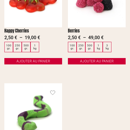
Happy Cherries
Berries
2,50
€
–
19,00
€
2,50
€
–
49,00
€
100
250
500
1
100
250
500
1
3
gr.
gr.
gr.
kg
gr.
gr.
gr.
kg
kg
AJOUTER AU PANIER
AJOUTER AU PANIER