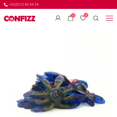
+32(0)10 45 94 24
←
0
0
GO BACK
Créateur de souvenirs
CONFIZZ