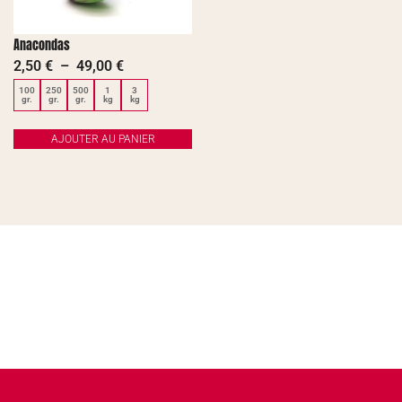
Anacondas
2,50
€
–
49,00
€
100
250
500
1
3
gr.
gr.
gr.
kg
kg
AJOUTER AU PANIER