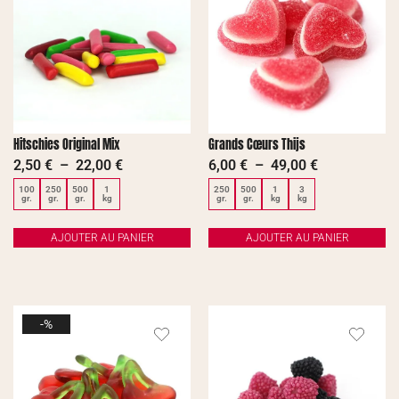
Hitschies Original Mix
Grands Cœurs Thijs
2,50
€
–
22,00
€
6,00
€
–
49,00
€
100
250
500
1
250
500
1
3
gr.
gr.
gr.
kg
gr.
gr.
kg
kg
AJOUTER AU PANIER
AJOUTER AU PANIER
-%