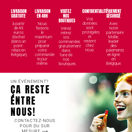
LIVRAISON
LIVRAISON
VISITEZ
CONFIDENTIALITÉ
PAIEMENT
GRATUITE
EN 48H
NOS
SÉCURISÉ
Vos
BOUTIQUES
données
à partir
Nous
Avec
sont
de 49
faisons
notre
Venez
protégées
euros
le
partenaire
retirez
et
d'achat
maximum
Mollie,
vos
restent
(dans un
pour
leader
commandes
chez
point-
préparer
des
gratuitement
nous.
relais en
votre
paiements
dans
Belgique).
commande
en ligne
l'une de
le jour
en
nos
même.
Belgique.
boutiques.
UN ÉVÉNEMENT?
ÇA RESTE
ENTRE
NOUS!
CONTACTEZ-NOUS
POUR DU SUR
MESURE ⟶