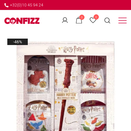
+32(0)10 45 94 24
←
0
0
GO BACK
Créateur de souvenirs
CONFIZZ
-46%