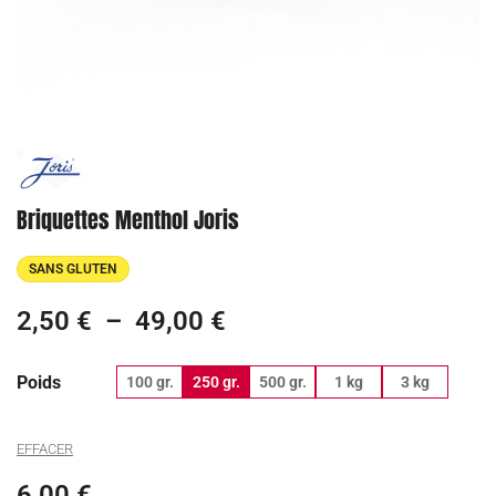
Briquettes Menthol Joris
SANS GLUTEN
2,50
€
–
49,00
€
Poids
100 gr.
250 gr.
500 gr.
1 kg
3 kg
EFFACER
6,00
€