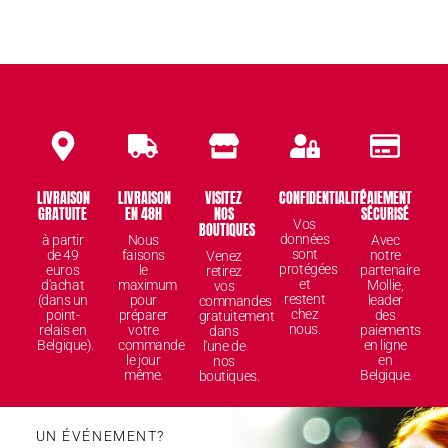
LIVRAISON
LIVRAISON
VISITEZ
CONFIDENTIALITÉ
PAIEMENT
GRATUITE
EN 48H
NOS
SÉCURISÉ
Vos
BOUTIQUES
données
à partir
Nous
Avec
sont
de 49
faisons
notre
Venez
protégées
euros
le
partenaire
retirez
et
d'achat
maximum
Mollie,
vos
restent
(dans un
pour
leader
commandes
chez
point-
préparer
des
gratuitement
nous.
relais en
votre
paiements
dans
Belgique).
commande
en ligne
l'une de
le jour
en
nos
même.
Belgique.
boutiques.
UN ÉVÉNEMENT?