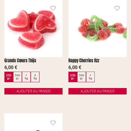
Grands Cœurs Thijs
Happy Cherries fizz
6,00
€
6,00
€
250
500
1
3
250
500
1
gr.
gr.
kg
kg
gr.
gr.
kg
AJOUTER AU PANIER
AJOUTER AU PANIER