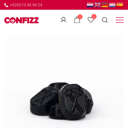
+32(0)10 45 94 24
←
0
0
GO BACK
Créateur de souvenirs
CONFIZZ