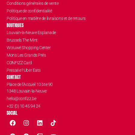
Conditions générales de vente
Politique de confidentialité
Politique en matière de livraisons et de retours
BOUTIQUES
Louvain-la-Neuve Esplanade
Brussels The Mint
Woluwé Shopping Center
Mons Les Grands Prés
CONFIZZ Card
Pressé.e? Uber Eats
CONTACT
Place de l’Accueil 10 bte 90
1348 Louvain-la-Neuve
hello@confizz.be
+32 (0) 10 45 94 24
SOCIAL