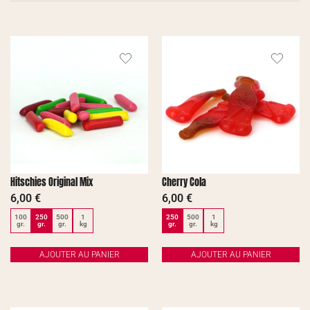
Hitschies Original Mix
Cherry Cola
6,00
€
6,00
€
100
250
500
1
250
500
1
gr.
gr.
gr.
kg
gr.
gr.
kg
AJOUTER AU PANIER
AJOUTER AU PANIER