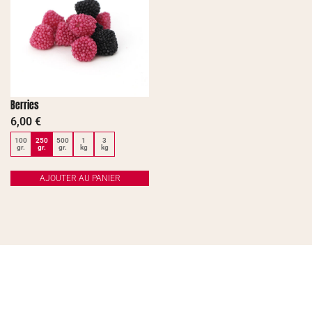
Berries
6,00
€
100
250
500
1
3
gr.
gr.
gr.
kg
kg
AJOUTER AU PANIER