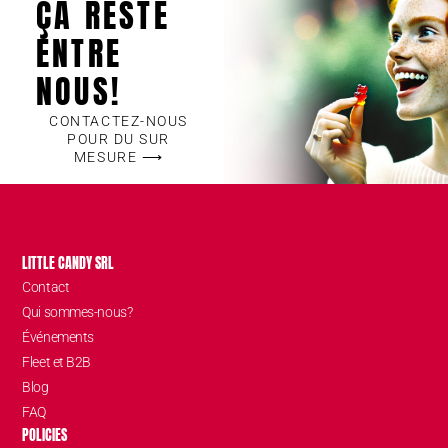
ÇA RESTE
ENTRE
NOUS!
CONTACTEZ-NOUS
POUR DU SUR
MESURE ⟶
LITTLE CANDY SRL
Contact
Qui sommes-nous?
Événements
Fleet et B2B
Blog
FAQ
POLICIES