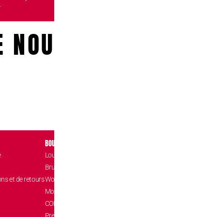
.
boutiques.
E NOUS!
BOUTIQUES
CONTACT
e
Louvain-la-Neuve Esplanade
Place de l’Accuei
1348 Louvain-l
Brussels The Mint
hello@confizz.b
ons et de retours
Woluwé Shopping Center
+32 (0) 10 45 9
Mons Les Grands Prés
CONFIZZ Card
Pressé.e? Uber Eats