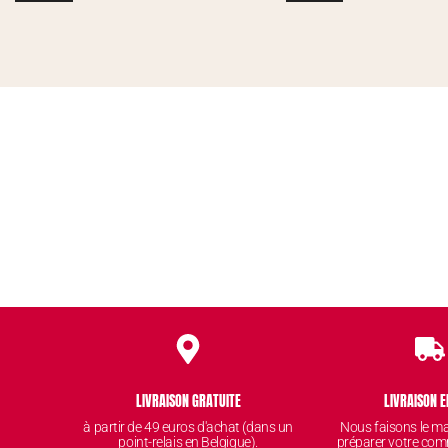
LIVRAISON GRATUITE
LIVRAISON E
à partir de 49 euros d'achat (dans un
Nous faisons le 
point-relais en Belgique).
préparer votre com