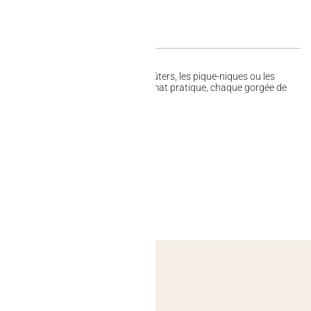
aîchissante est parfaite pour les goûters, les pique-niques ou les
ile à emporter partout grâce à son format pratique, chaque gorgée de
Cola !