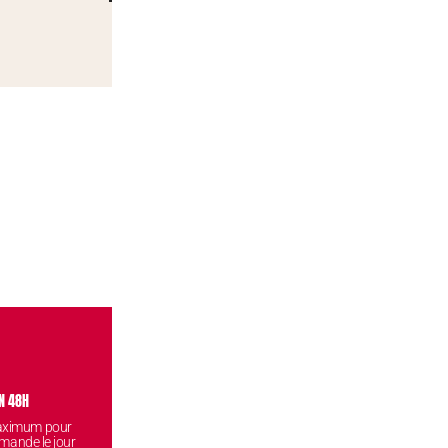
N 48H
VISITEZ NOS BOUTIQUES
CONF
maximum pour
Venez retirez vos commandes
Vos données
mande le jour
gratuitement dans l'une de nos
reste