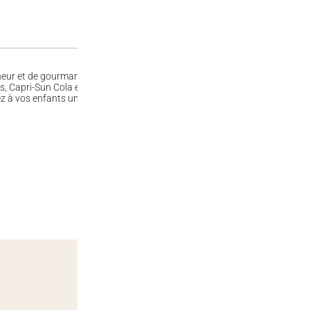
heur et de gourmandise. Avec son délicieux goût de cola, cette boisson rafr
rs, Capri-Sun Cola est une alternative saine aux sodas traditionnels. Fac
ez à vos enfants une pause gourmande et rafraîchissante avec Capri-Sun 