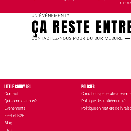
même
UN ÉVÉNEMENT?
ÇA RESTE ENTR
CONTACTEZ-NOUS POUR DU SUR MESURE ⟶
LITTLE CANDY SRL
POLICIES
Contact
Conditions générales de vent
Qui sommes-nous?
Politique de confidentialité
Événements
Politique en matière de livrais
Fleet et B2B
Blog
FAQ