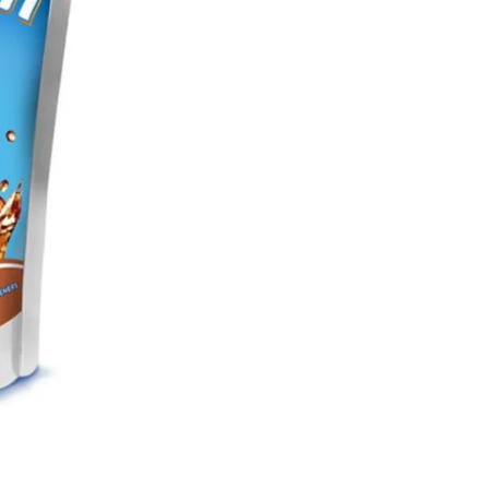
🔒 Safe & Secure Chec
Ajouter à la liste d'Envies