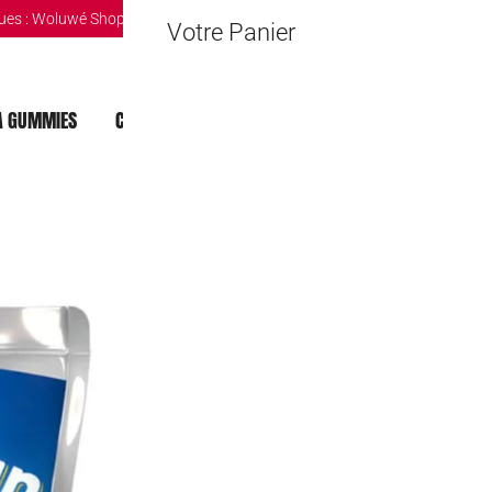
ues :
Woluwé Shopping Center
|
Louvain-la-Neuve Esplanande
|
The Mint 
Votre Panier
 GUMMIES
CHOCOLAT DUBAI
MOCHI
BOISSONS
Capri-Sun Cola
1,80
€
Rafraîchissement gourmand p