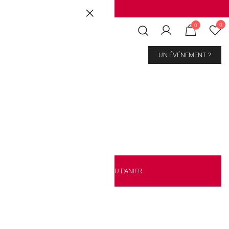
Brussels
|
Mons Les Grands Prés
0
0
CONTACT
UN ÉVÉNEMENT ?
AJOUTER AU PANIER
our les enfants