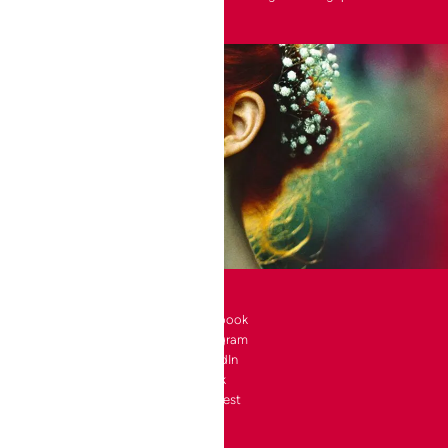
SOCIAL
l 10 bte 90
Facebook
Instagram
a-Neuve
LinkedIn
e
TikTok
4 24
Pinterest