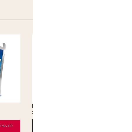
RedBull Peche SUMMER
RedBull Noix
3,30
€
3,30
€
PANIER
AJOUTER AU PANIER