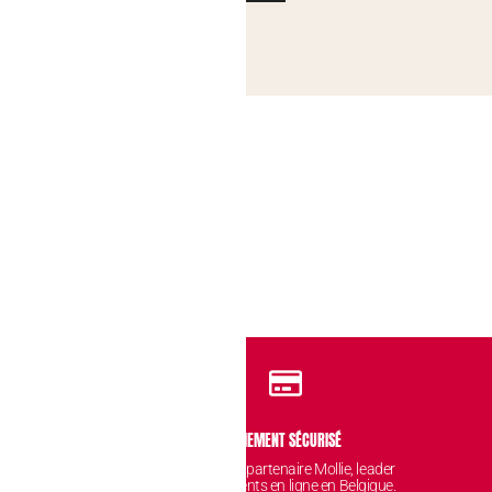
IDENTIALITÉ
PAIEMENT SÉCURISÉ
 sont protégées et
Avec notre partenaire Mollie, leader
nt chez nous.
des paiements en ligne en Belgique.