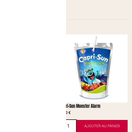
-de-coco Myrtille WHITE
Capri-Sun Monster Alarm
1,80
€
AJOUTER AU PANIER
AJOUTER AU PANIER