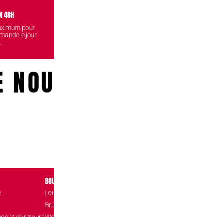
N 48H
VISITEZ NOS BOUTIQUES
CONF
maximum pour
Venez retirez vos commandes
Vos données
mande le jour
gratuitement dans l'une de nos
reste
.
boutiques.
E NOUS!
BOUTIQUES
CONTACT
e
Louvain-la-Neuve Esplanade
Place de l’Accuei
1348 Louvain-l
Brussels The Mint
hello@confizz.b
ons et de retours
Woluwé Shopping Center