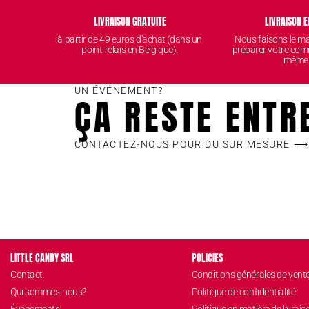
LIVRAISON GRATUITE
LIVRAISON E
à partir de 49 euros d'achat (dans un
Nous faisons le 
point-relais en Belgique).
préparer votre com
même
UN ÉVÉNEMENT?
ÇA RESTE ENTR
CONTACTEZ-NOUS POUR DU SUR MESURE ⟶
LITTLE CANDY SRL
POLICIES
Contact
Conditions générales de vent
Qui sommes-nous?
Politique de confidentialité
Événements
Politique en matière de livrais