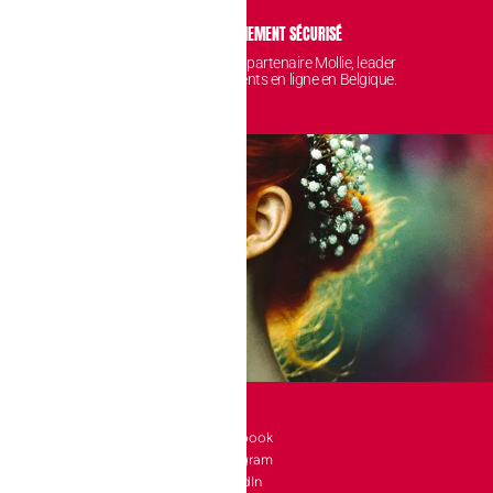
IDENTIALITÉ
PAIEMENT SÉCURISÉ
 sont protégées et
Avec notre partenaire Mollie, leader
nt chez nous.
des paiements en ligne en Belgique.
SOCIAL
l 10 bte 90
Facebook
Instagram
a-Neuve
LinkedIn
e