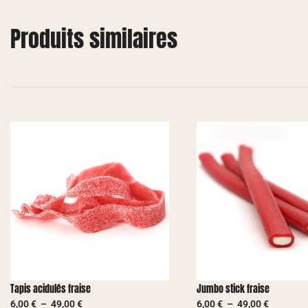
Produits similaires
Tapis acidulés fraise
Jumbo stick fraise
6,00
€
–
49,00
€
6,00
€
–
49,00
€