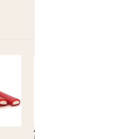
Jerrycan Bubble Gum Fraise
Bubble Rubb
2,60
€
3,00
€