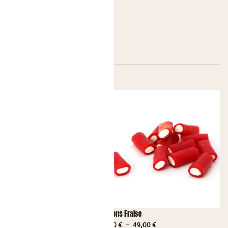
lez Fraise
Bâtons Fraise
2,50
€
–
49,00
€