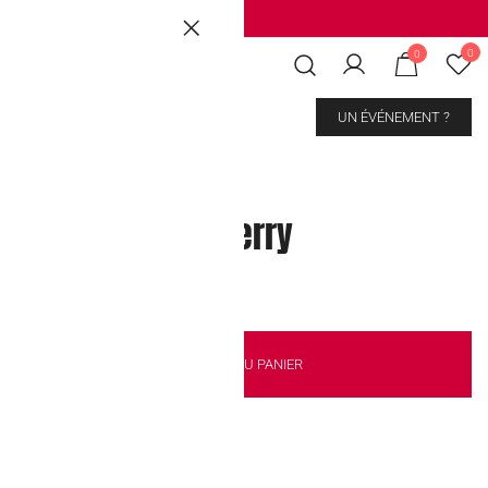
Brussels
|
Mons Les Grands Prés
0
0
CONTACT
UN ÉVÉNEMENT ?
razy Dips Strawberry
AJOUTER AU PANIER
kout