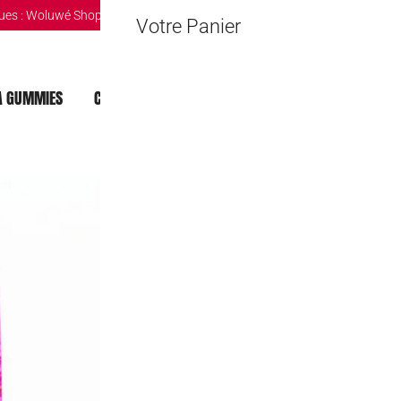
ues :
Woluwé Shopping Center
|
Louvain-la-Neuve Esplanande
|
The Mint 
Votre Panier
 GUMMIES
CHOCOLAT DUBAI
MOCHI
BOISSONS
Chupa Chups C
2,00
€
🔒 Safe & Secure Chec