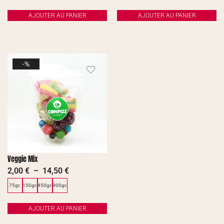
AJOUTER AU PANIER
AJOUTER AU PANIER
-%
Veggie Mix
2,00
€
–
14,50
€
75gr.
150gr.
450gr.
900gr.
AJOUTER AU PANIER