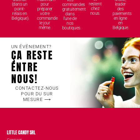
restent
(dans un
pour
leader
commandes
chez
point-
préparer
des
gratuitement
nous.
relais en
votre
paiements
dans
Belgique).
commande
en ligne
l'une de
le jour
en
nos
même.
Belgique.
boutiques.
UN ÉVÉNEMENT?
ÇA RESTE
ENTRE
NOUS!
CONTACTEZ-NOUS
POUR DU SUR
MESURE ⟶
LITTLE CANDY SRL