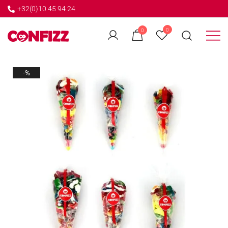
+32(0)10 45 94 24
←
0
0
GO BACK
Créateur de souvenirs
CONFIZZ
-%