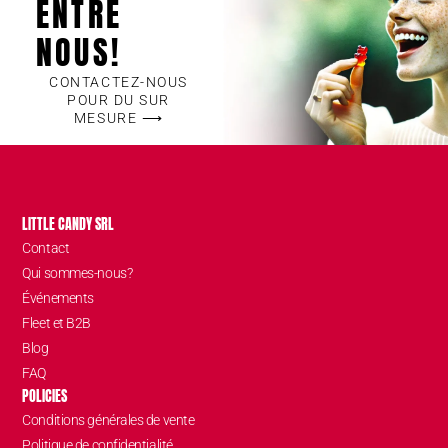
ENTRE
NOUS!
CONTACTEZ-NOUS
POUR DU SUR
MESURE ⟶
LITTLE CANDY SRL
Contact
Qui sommes-nous?
Événements
Fleet et B2B
Blog
FAQ
POLICIES
Conditions générales de vente
Politique de confidentialité