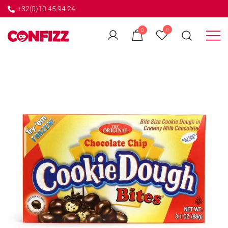
+32(0)10 45 94 24
←
0
0
GO BACK
Créateur de souvenirs
CONFIZZ