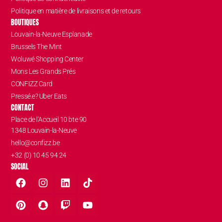
Politique en matière de livraisons et de retours
BOUTIQUES
Louvain-la-Neuve Esplanade
Brussels The Mint
Woluwé Shopping Center
Mons Les Grands Prés
CONFIZZ Card
Pressé.e? Uber Eats
CONTACT
Place de l’Accueil 10 bte 90
1348 Louvain-la-Neuve
hello@confizz.be
+32 (0) 10 45 94 24
SOCIAL