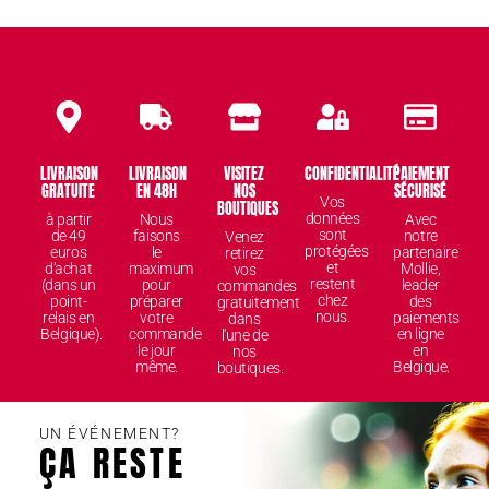
LIVRAISON
LIVRAISON
VISITEZ
CONFIDENTIALITÉ
PAIEMENT
GRATUITE
EN 48H
NOS
SÉCURISÉ
Vos
BOUTIQUES
données
à partir
Nous
Avec
sont
de 49
faisons
notre
Venez
protégées
euros
le
partenaire
retirez
et
d'achat
maximum
Mollie,
vos
restent
(dans un
pour
leader
commandes
chez
point-
préparer
des
gratuitement
nous.
relais en
votre
paiements
dans
Belgique).
commande
en ligne
l'une de
le jour
en
nos
même.
Belgique.
boutiques.
UN ÉVÉNEMENT?
ÇA RESTE