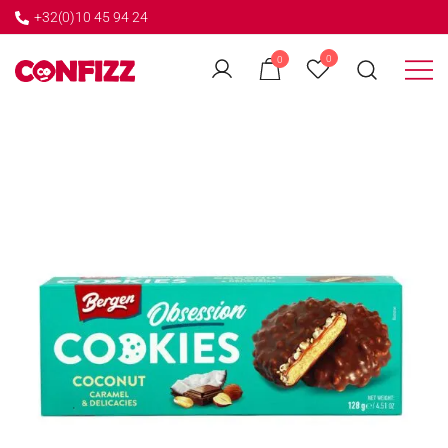
+32(0)10 45 94 24
←
0
0
GO BACK
Créateur de souvenirs
CONFIZZ