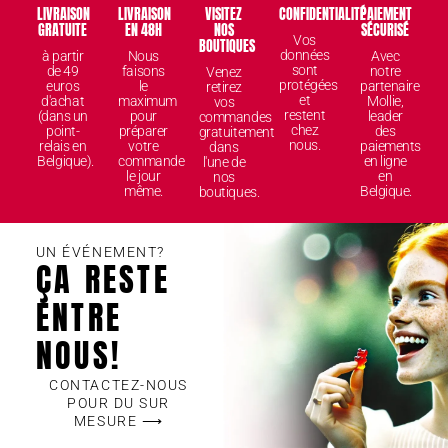
LIVRAISON
LIVRAISON
VISITEZ
CONFIDENTIALITÉ
PAIEMENT
GRATUITE
EN 48H
NOS
SÉCURISÉ
Vos
BOUTIQUES
données
à partir
Nous
Avec
sont
de 49
faisons
notre
Venez
protégées
euros
le
partenaire
retirez
et
d'achat
maximum
Mollie,
vos
restent
(dans un
pour
leader
commandes
chez
point-
préparer
des
gratuitement
nous.
relais en
votre
paiements
dans
Belgique).
commande
en ligne
l'une de
le jour
en
nos
même.
Belgique.
boutiques.
UN ÉVÉNEMENT?
ÇA RESTE
ENTRE
NOUS!
CONTACTEZ-NOUS
POUR DU SUR
MESURE ⟶