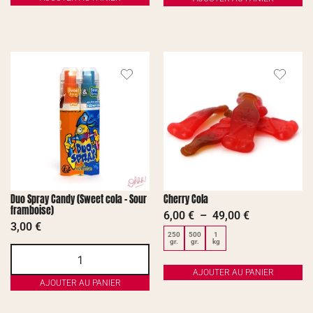
Duo Spray Candy (Sweet cola – Sour
Cherry Cola
framboise)
6,00
€
–
49,00
€
3,00
€
250
500
1
gr.
gr.
kg
AJOUTER AU PANIER
AJOUTER AU PANIER