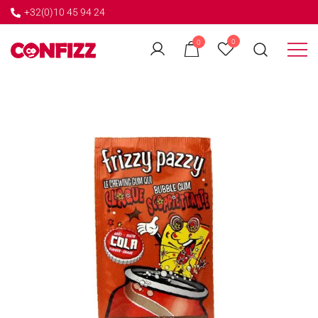
+32(0)10 45 94 24
←
0
0
GO BACK
Créateur de souvenirs
CONFIZZ