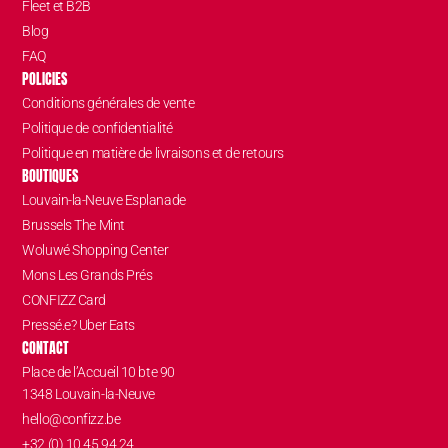
Fleet et B2B
Blog
FAQ
POLICIES
Conditions générales de vente
Politique de confidentialité
Politique en matière de livraisons et de retours
BOUTIQUES
Louvain-la-Neuve Esplanade
Brussels The Mint
Woluwé Shopping Center
Mons Les Grands Prés
CONFIZZ Card
Pressé.e? Uber Eats
CONTACT
Place de l’Accueil 10 bte 90
1348 Louvain-la-Neuve
hello@confizz.be
+32 (0) 10 45 94 24