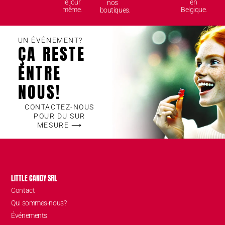
le jour
en
nos
même.
Belgique.
boutiques.
UN ÉVÉNEMENT?
ÇA RESTE
ENTRE
NOUS!
CONTACTEZ-NOUS
POUR DU SUR
MESURE ⟶
LITTLE CANDY SRL
Contact
Qui sommes-nous?
Événements