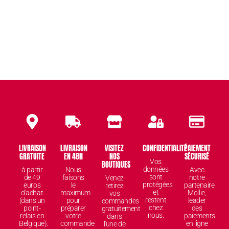
LIVRAISON
LIVRAISON
VISITEZ
CONFIDENTIALITÉ
PAIEMENT
GRATUITE
EN 48H
NOS
SÉCURISÉ
Vos
BOUTIQUES
données
à partir
Nous
Avec
sont
de 49
faisons
notre
Venez
protégées
euros
le
partenaire
retirez
et
d'achat
maximum
Mollie,
vos
restent
(dans un
pour
leader
commandes
chez
point-
préparer
des
gratuitement
nous.
relais en
votre
paiements
dans
Belgique).
commande
en ligne
l'une de