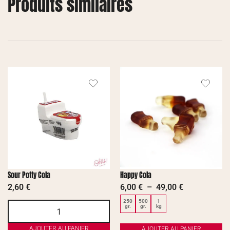
Produits similaires
Sour Potty Cola
Happy Cola
2,60
€
6,00
€
–
49,00
€
250
500
1
gr.
gr.
kg
AJOUTER AU PANIER
AJOUTER AU PANIER