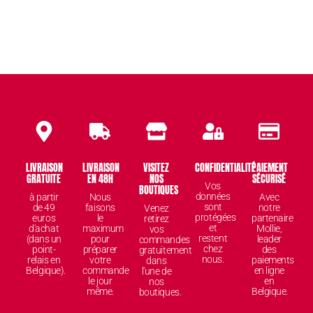
LIVRAISON
LIVRAISON
VISITEZ
CONFIDENTIALITÉ
PAIEMENT
GRATUITE
EN 48H
NOS
SÉCURISÉ
Vos
BOUTIQUES
données
à partir
Nous
Avec
sont
de 49
faisons
notre
Venez
protégées
euros
le
partenaire
retirez
et
d'achat
maximum
Mollie,
vos
restent
(dans un
pour
leader
commandes
chez
point-
préparer
des
gratuitement
nous.
relais en
votre
paiements
dans
Belgique).
commande
en ligne
l'une de
le jour
en
nos
même.
Belgique.
boutiques.