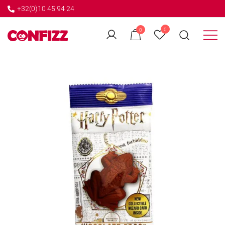
+32(0)10 45 94 24
←
0
0
GO BACK
Créateur de souvenirs
CONFIZZ