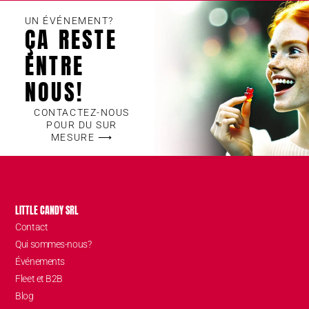
UN ÉVÉNEMENT?
ÇA RESTE
ENTRE
NOUS!
CONTACTEZ-NOUS
POUR DU SUR
MESURE ⟶
LITTLE CANDY SRL
Contact
Qui sommes-nous?
Événements
Fleet et B2B
Blog