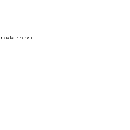
l’emballage en cas de doute.
205 g