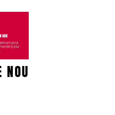
N 48H
VISITEZ NOS BOUTIQUES
CONF
maximum pour
Venez retirez vos commandes
Vos données
mande le jour
gratuitement dans l'une de nos
reste
.
boutiques.
E NOUS!