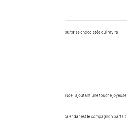
enêtre pour découvrir une délicieuse surprise chocolatée qui ravira
tègre parfaitement à la décoration de Noël, ajoutant une touche joyeuse
e et savoureux. Le Hershey’S Avent Calendar est le compagnon parfait