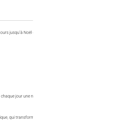
ebours jusqu’à Noël encore plus doux et excitant. Chaque jour, ouvrez une f
ant chaque jour une nouvelle gourmandise Hershey’S. Son design festif s’in
 unique, qui transformera chaque matin de décembre en un moment magiqu