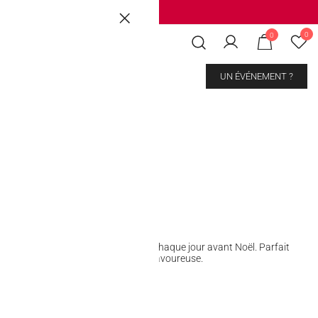
Brussels
|
Mons Les Grands Prés
0
0
CONTACT
UN ÉVÉNEMENT ?
nt Calendar
 Calendar, une surprise gourmande chaque jour avant Noël. Parfait
bonbons, il rend l’attente festive et savoureuse.
kout