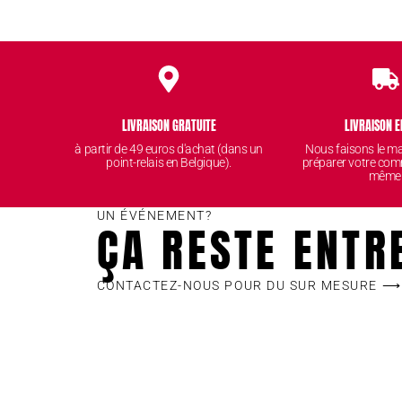
LIVRAISON GRATUITE
LIVRAISON E
à partir de 49 euros d'achat (dans un
Nous faisons le 
point-relais en Belgique).
préparer votre com
même
UN ÉVÉNEMENT?
ÇA RESTE ENTR
CONTACTEZ-NOUS POUR DU SUR MESURE ⟶