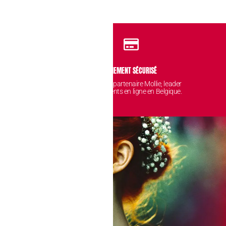
IDENTIALITÉ
PAIEMENT SÉCURISÉ
 sont protégées et
Avec notre partenaire Mollie, leader
nt chez nous.
des paiements en ligne en Belgique.