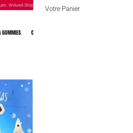
ues :
Woluwé Shopping Center
|
Louvain-la-Neuve Esplanande
|
The Mint 
Votre Panier
 GUMMIES
CHOCOLAT DUBAI
MOCHI
BOISSONS
Hershey’s Ave
9,90
€
Rupture de stock
Découvrez le Hershey’S Avent
pour petits et grands fans de 
🔒 Safe & Secure Chec