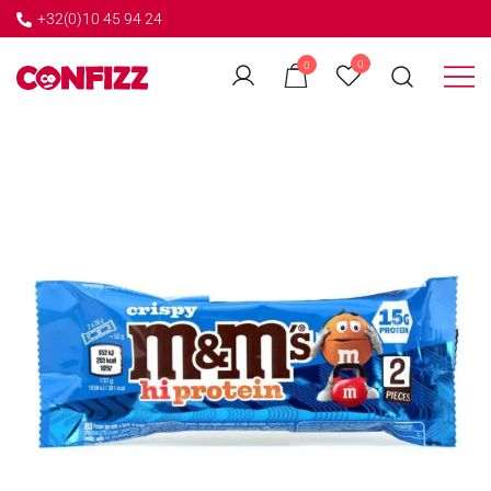
+32(0)10 45 94 24
←
0
0
GO BACK
Créateur de souvenirs
CONFIZZ