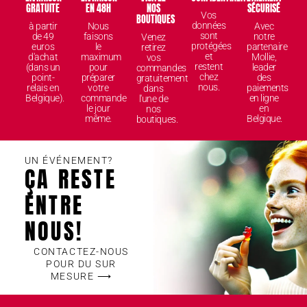
GRATUITE
EN 48H
NOS
SÉCURISÉ
Vos
BOUTIQUES
données
à partir
Nous
Avec
sont
de 49
faisons
notre
Venez
protégées
euros
le
partenaire
retirez
et
d'achat
maximum
Mollie,
vos
restent
(dans un
pour
leader
commandes
chez
point-
préparer
des
gratuitement
nous.
relais en
votre
paiements
dans
Belgique).
commande
en ligne
l'une de
le jour
en
nos
même.
Belgique.
boutiques.
UN ÉVÉNEMENT?
ÇA RESTE
ENTRE
NOUS!
CONTACTEZ-NOUS
POUR DU SUR
MESURE ⟶