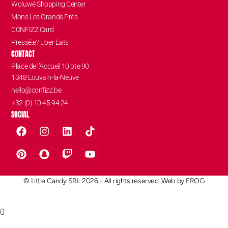
Woluwé Shopping Center
Mons Les Grands Prés
CONFIZZ Card
Pressé.e? Uber Eats
CONTACT
Place de l’Accueil 10 bte 90
1348 Louvain-la-Neuve
hello@confizz.be
+32 (0) 10 45 94 24
SOCIAL
© Little Candy SRL 2026 - All rights reserved. Web by
FROG
0