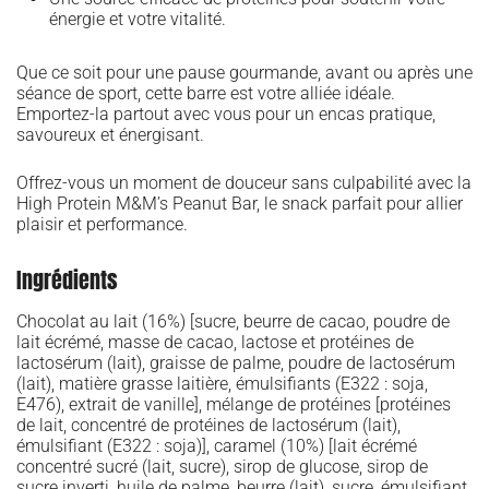
énergie et votre vitalité.
Que ce soit pour une pause gourmande, avant ou après une
séance de sport, cette barre est votre alliée idéale.
Emportez-la partout avec vous pour un encas pratique,
savoureux et énergisant.
Offrez-vous un moment de douceur sans culpabilité avec la
High Protein M&M’s Peanut Bar, le snack parfait pour allier
plaisir et performance.
Ingrédients
Chocolat au lait (16%) [sucre, beurre de cacao, poudre de
lait écrémé, masse de cacao, lactose et protéines de
lactosérum (lait), graisse de palme, poudre de lactosérum
(lait), matière grasse laitière, émulsifiants (E322 : soja,
E476), extrait de vanille], mélange de protéines [protéines
de lait, concentré de protéines de lactosérum (lait),
émulsifiant (E322 : soja)], caramel (10%) [lait écrémé
concentré sucré (lait, sucre), sirop de glucose, sirop de
sucre inverti, huile de palme, beurre (lait), sucre, émulsifiant