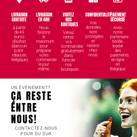
LIVRAISON
LIVRAISON
VISITEZ
CONFIDENTIALITÉ
PAIEMENT
GRATUITE
EN 48H
NOS
SÉCURISÉ
Vos
BOUTIQUES
données
à partir
Nous
Avec
sont
de 49
faisons
notre
Venez
protégées
euros
le
partenaire
retirez
et
d'achat
maximum
Mollie,
vos
restent
(dans un
pour
leader
commandes
chez
point-
préparer
des
gratuitement
nous.
relais en
votre
paiements
dans
Belgique).
commande
en ligne
l'une de
le jour
en
nos
même.
Belgique.
boutiques.
UN ÉVÉNEMENT?
ÇA RESTE
ENTRE
NOUS!
CONTACTEZ-NOUS
POUR DU SUR