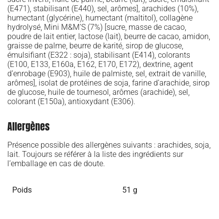
(E471), stabilisant (E440), sel, arômes], arachides (10%),
humectant (glycérine), humectant (maltitol), collagène
hydrolysé, Mini M&M’S (7%) [sucre, masse de cacao,
poudre de lait entier, lactose (lait), beurre de cacao, amidon,
graisse de palme, beurre de karité, sirop de glucose,
émulsifiant (E322 : soja), stabilisant (E414), colorants
(E100, E133, E160a, E162, E170, E172), dextrine, agent
d’enrobage (E903), huile de palmiste, sel, extrait de vanille,
arômes], isolat de protéines de soja, farine d’arachide, sirop
de glucose, huile de tournesol, arômes (arachide), sel,
colorant (E150a), antioxydant (E306).
Allergènes
Présence possible des allergènes suivants : arachides, soja,
lait. Toujours se référer à la liste des ingrédients sur
l’emballage en cas de doute.
Poids
51 g