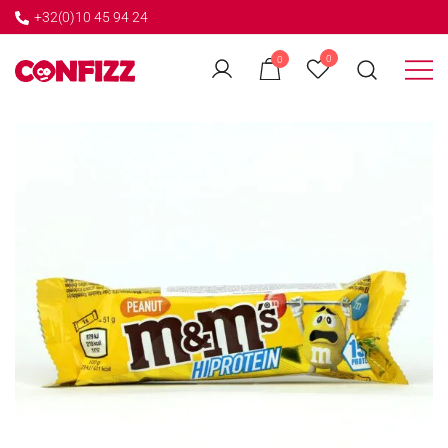
+32(0)10 45 94 24
←
0
0
GO BACK
Créateur de souvenirs
CONFIZZ