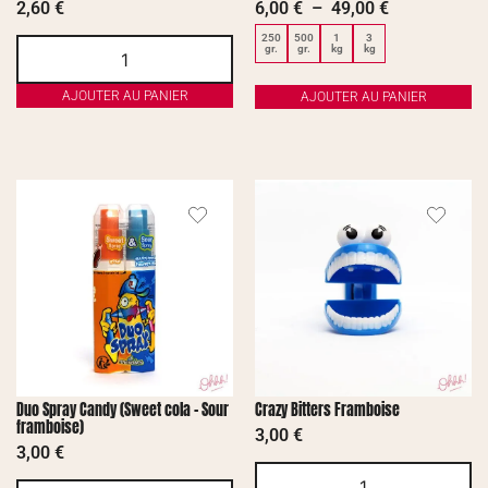
2,60
€
6,00
€
–
49,00
€
250
500
1
3
gr.
gr.
kg
kg
AJOUTER AU PANIER
AJOUTER AU PANIER
Duo Spray Candy (Sweet cola – Sour
Crazy Bitters Framboise
framboise)
3,00
€
3,00
€