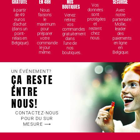
GRATUITE
EN 48H
NOS
SÉCURISÉ
Vos
BOUTIQUES
données
à partir
Nous
Avec
sont
de 49
faisons
notre
Venez
protégées
euros
le
partenaire
retirez
et
d'achat
maximum
Mollie,
vos
restent
(dans un
pour
leader
commandes
chez
point-
préparer
des
gratuitement
nous.
relais en
votre
paiements
dans
Belgique).
commande
en ligne
l'une de
le jour
en
nos
même.
Belgique.
boutiques.
UN ÉVÉNEMENT?
ÇA RESTE
ENTRE
NOUS!
CONTACTEZ-NOUS
POUR DU SUR
MESURE ⟶