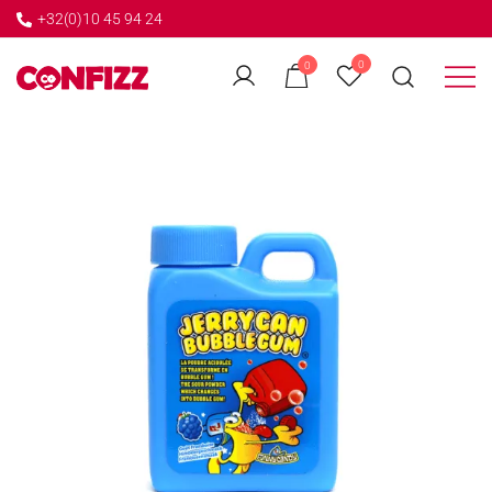
+32(0)10 45 94 24
←
0
0
GO BACK
Créateur de souvenirs
CONFIZZ