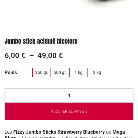
Jumbo stick acidulé bicolore
6,00
€
–
49,00
€
Poids
250 gr.
500 gr.
1 kg
3 kg
AJOUTER AU PANIER
Les
Fizzy Jumbo Sticks Strawberry Blueberry
de
Mega
Stars
offrent une explosion de saveurs fruitées à la fraise et