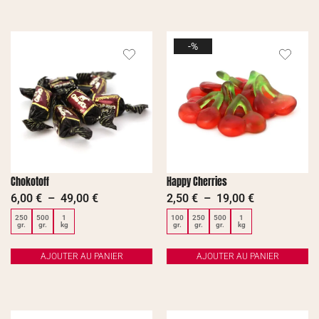
-%
Chokotoff
Happy Cherries
6,00
€
–
49,00
€
2,50
€
–
19,00
€
250
500
1
100
250
500
1
gr.
gr.
kg
gr.
gr.
gr.
kg
AJOUTER AU PANIER
AJOUTER AU PANIER