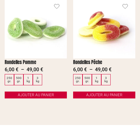
Rondelles Pomme
Rondelles Pêche
6,00
€
–
49,00
€
6,00
€
–
49,00
€
250
500
1
3
250
500
1
3
gr.
gr.
kg
kg
gr.
gr.
kg
kg
AJOUTER AU PANIER
AJOUTER AU PANIER