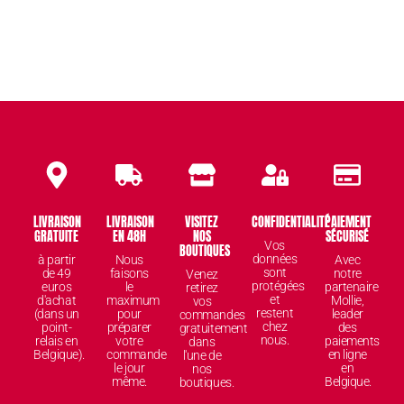
LIVRAISON
LIVRAISON
VISITEZ
CONFIDENTIALITÉ
PAIEMENT
GRATUITE
EN 48H
NOS
SÉCURISÉ
Vos
BOUTIQUES
données
à partir
Nous
Avec
sont
de 49
faisons
notre
Venez
protégées
euros
le
partenaire
retirez
et
d'achat
maximum
Mollie,
vos
restent
(dans un
pour
leader
commandes
chez
point-
préparer
des
gratuitement
nous.
relais en
votre
paiements
dans
Belgique).
commande
en ligne
l'une de
le jour
en
nos
même.
Belgique.
boutiques.