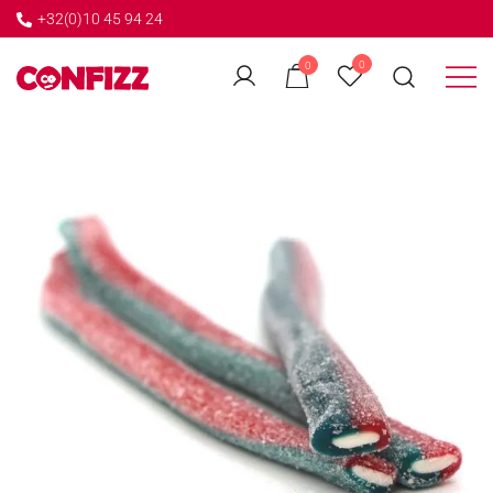
+32(0)10 45 94 24
←
0
0
GO BACK
Créateur de souvenirs
CONFIZZ