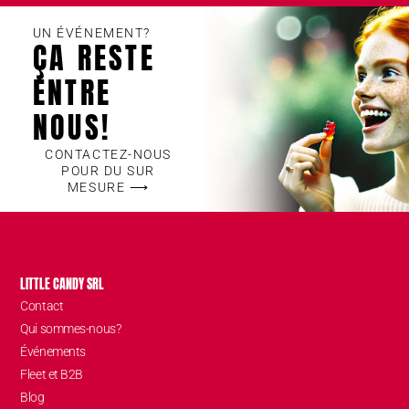
UN ÉVÉNEMENT?
ÇA RESTE
ENTRE
NOUS!
CONTACTEZ-NOUS
POUR DU SUR
MESURE ⟶
LITTLE CANDY SRL
Contact
Qui sommes-nous?
Événements
Fleet et B2B
Blog