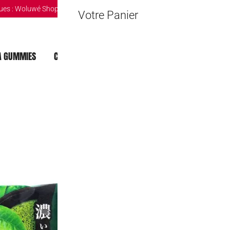
ues :
Woluwé Shopping Center
|
Louvain-la-Neuve Esplanande
|
The Mint 
Votre Panier
 GUMMIES
CHOCOLAT DUBAI
MOCHI
BOISSONS
KitKat Thé Ve
12,95
€
Rupture de stock
🔒 Safe & Secure Chec
Ajouter à la liste d'Envies