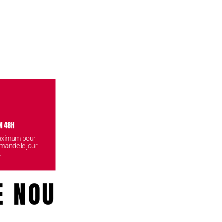
N 48H
VISITEZ NOS BOUTIQUES
CONF
maximum pour
Venez retirez vos commandes
Vos données
mande le jour
gratuitement dans l'une de nos
reste
.
boutiques.
E NOUS!