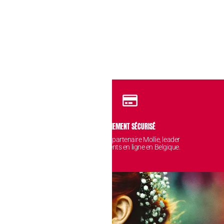
IDENTIALITÉ
PAIEMENT SÉCURISÉ
 sont protégées et
Avec notre partenaire Mollie, leader
nt chez nous.
des paiements en ligne en Belgique.