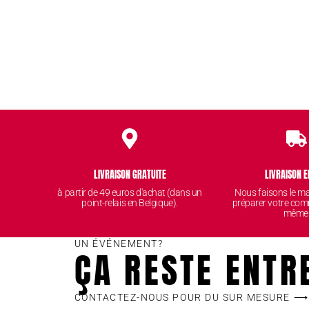
LIVRAISON GRATUITE
LIVRAISON E
à partir de 49 euros d'achat (dans un
Nous faisons le 
point-relais en Belgique).
préparer votre com
même
UN ÉVÉNEMENT?
ÇA RESTE ENTR
CONTACTEZ-NOUS POUR DU SUR MESURE ⟶