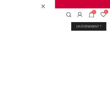
Brussels
|
Mons Les Grands Prés
0
0
CONTACT
UN ÉVÉNEMENT ?
rt Matcha
kout