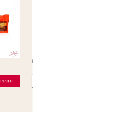
Kinder Bueno
1,90
€
PANIER
AJOUTER AU PANIER