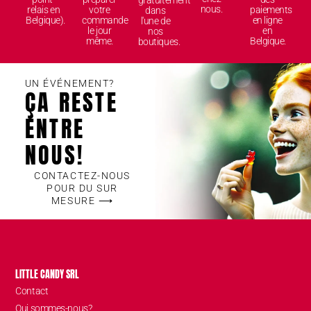
gratuitement
nous.
relais en
votre
paiements
dans
Belgique).
commande
en ligne
l'une de
le jour
en
nos
même.
Belgique.
boutiques.
UN ÉVÉNEMENT?
ÇA RESTE
ENTRE
NOUS!
CONTACTEZ-NOUS
POUR DU SUR
MESURE ⟶
LITTLE CANDY SRL
Contact
Qui sommes-nous?