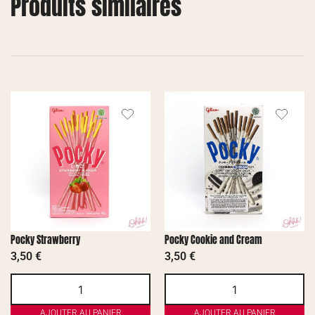
Produits similaires
Pocky Strawberry
Pocky Cookie and Cream
3,50
€
3,50
€
AJOUTER AU PANIER
AJOUTER AU PANIER