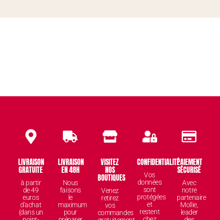
LIVRAISON
LIVRAISON
VISITEZ
CONFIDENTIALITÉ
PAIEMENT
GRATUITE
EN 48H
NOS
SÉCURISÉ
Vos
BOUTIQUES
données
à partir
Nous
Avec
sont
de 49
faisons
notre
Venez
protégées
euros
le
partenaire
retirez
et
d'achat
maximum
Mollie,
vos
restent
(dans un
pour
leader
commandes
chez
point-
préparer
des