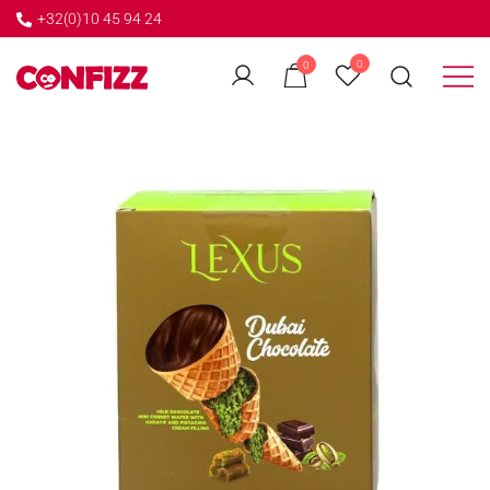
+32(0)10 45 94 24
←
0
0
GO BACK
Créateur de souvenirs
CONFIZZ