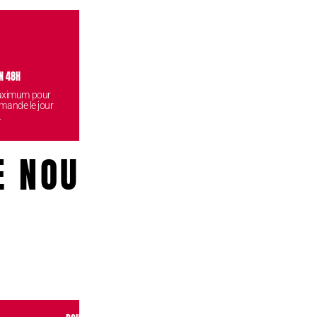
N 48H
VISITEZ NOS BOUTIQUES
CONF
maximum pour
Venez retirez vos commandes
Vos données
mande le jour
gratuitement dans l'une de nos
reste
.
boutiques.
E NOUS!