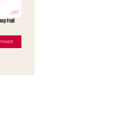
cy Fruit
PANIER