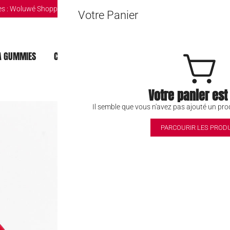
s :
Woluwé Shopping Center
|
Louvain-la-Neuve Esplanande
|
The Mint Br
Votre Panier
 GUMMIES
CHOCOLAT DUBAI
MOCHI
BOISSONS
Votre panier est
Lutti Roll’Up Tu
Il semble que vous n'avez pas ajouté un prod
PARCOURIR LES PROD
1,35
€
Rupture de stock
Safe & Secure Chec
Ajouter à la liste d'Envies