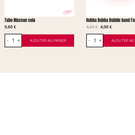
Tubo Massue cola
Hubba Bubba Bubble band Fan
0,60
€
4,50
€
4,00
€
-
+
-
+
AJOUTER AU PANIER
AJOUTER AU 