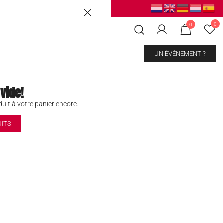
ussels
|
Mons Les Grands Prés
0
0
CONTACT
UN ÉVÉNEMENT ?
 vide!
tti
uit à votre panier encore.
UITS
kout