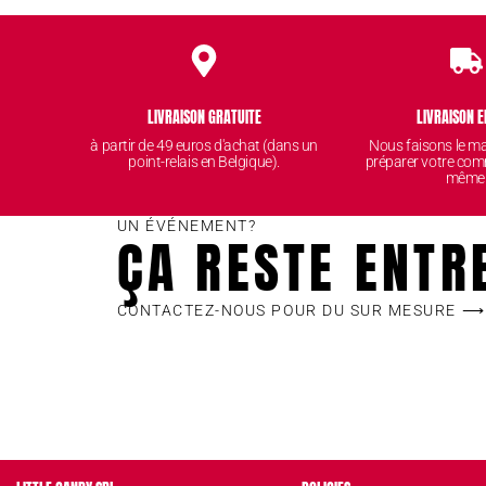
LIVRAISON GRATUITE
LIVRAISON E
à partir de 49 euros d'achat (dans un
Nous faisons le 
point-relais en Belgique).
préparer votre com
même
UN ÉVÉNEMENT?
ÇA RESTE ENTR
CONTACTEZ-NOUS POUR DU SUR MESURE ⟶