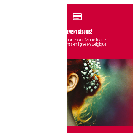
IDENTIALITÉ
PAIEMENT SÉCURISÉ
 sont protégées et
Avec notre partenaire Mollie, leader
nt chez nous.
des paiements en ligne en Belgique.