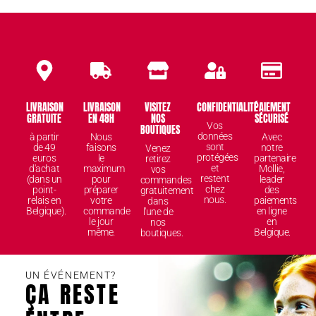
LIVRAISON
LIVRAISON
VISITEZ
CONFIDENTIALITÉ
PAIEMENT
GRATUITE
EN 48H
NOS
SÉCURISÉ
Vos
BOUTIQUES
données
à partir
Nous
Avec
sont
de 49
faisons
notre
Venez
protégées
euros
le
partenaire
retirez
et
d'achat
maximum
Mollie,
vos
restent
(dans un
pour
leader
commandes
chez
point-
préparer
des
gratuitement
nous.
relais en
votre
paiements
dans
Belgique).
commande
en ligne
l'une de
le jour
en
nos
même.
Belgique.
boutiques.
UN ÉVÉNEMENT?
ÇA RESTE