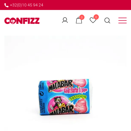
+32(0)10 45 94 24
←
0
0
GO BACK
Créateur de souvenirs
CONFIZZ