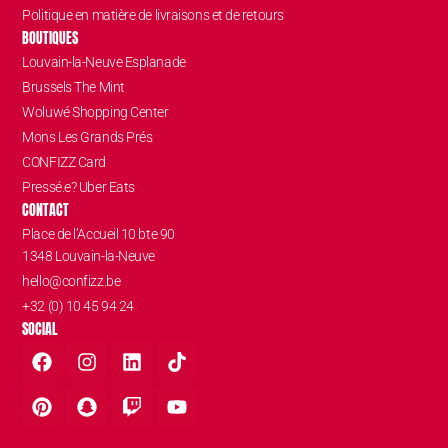
Politique en matière de livraisons et de retours
BOUTIQUES
Louvain-la-Neuve Esplanade
Brussels The Mint
Woluwé Shopping Center
Mons Les Grands Prés
CONFIZZ Card
Pressé.e? Uber Eats
CONTACT
Place de l’Accueil 10 bte 90
1348 Louvain-la-Neuve
hello@confizz.be
+32 (0) 10 45 94 24
SOCIAL