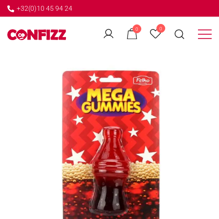
+32(0)10 45 94 24
←
0
0
GO BACK
Créateur de souvenirs
CONFIZZ