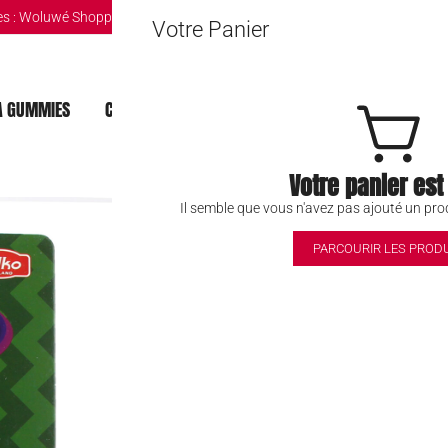
s :
Woluwé Shopping Center
|
Louvain-la-Neuve Esplanande
|
The Mint Br
Votre Panier
 GUMMIES
CHOCOLAT DUBAI
MOCHI
BOISSONS
Votre panier est
Mega Gummies
Il semble que vous n'avez pas ajouté un prod
PARCOURIR LES PROD
5,90
€
2 achetés = 1 offert!
Économisez 33%
2+1 gratuit!
Par élément:
Prix Total: