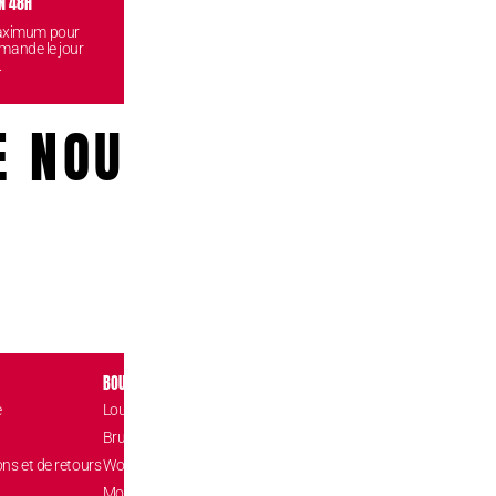
N 48H
VISITEZ NOS BOUTIQUES
CONF
maximum pour
Venez retirez vos commandes
Vos données
mande le jour
gratuitement dans l'une de nos
reste
.
boutiques.
E NOUS!
BOUTIQUES
CONTACT
e
Louvain-la-Neuve Esplanade
Place de l’Accuei
1348 Louvain-l
Brussels The Mint
hello@confizz.b
ons et de retours
Woluwé Shopping Center
+32 (0) 10 45 9
Mons Les Grands Prés