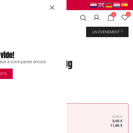
ussels
|
Mons Les Grands Prés
0
0
CONTACT
UN ÉVÉNEMENT ?
 vide!
 Watermelon 120g
uit à votre panier encore.
UITS
5,90
€
3,95
€
11,86
€