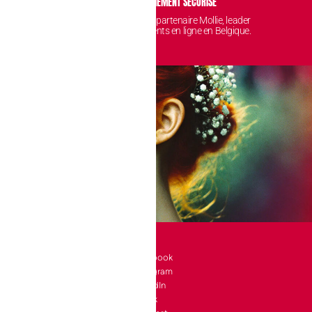
IDENTIALITÉ
PAIEMENT SÉCURISÉ
 sont protégées et
Avec notre partenaire Mollie, leader
nt chez nous.
des paiements en ligne en Belgique.
SOCIAL
l 10 bte 90
Facebook
Instagram
a-Neuve
LinkedIn
e
TikTok
4 24