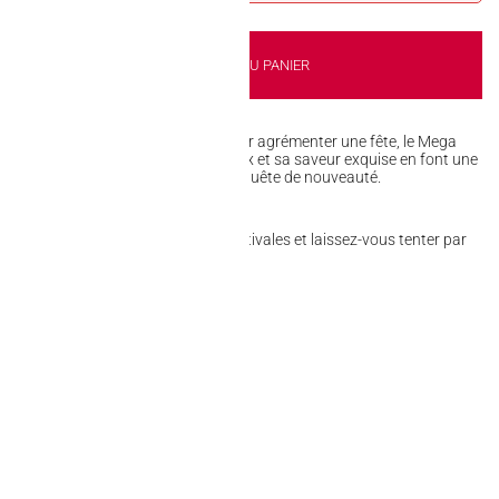
AJOUTER AU PANIER
ourmande, un cadeau original ou pour agrémenter une fête, le Mega
le choix idéal. Son format généreux et sa saveur exquise en font une
r tous les amateurs de sucreries en quête de nouveauté.​
tte douceur inspirée des saveurs estivales et laissez-vous tenter par
u commun.​
kout