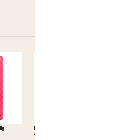
20g
Mega Gummies American Donut 120g
Mega Gummie
5,90
€
5,90
€