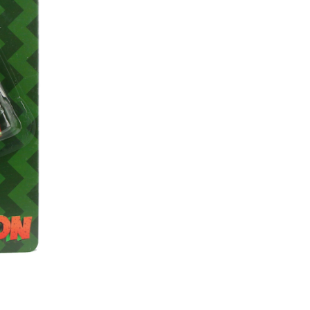
-
+
Que ce soit pour une pause g
Gummies Watermelon 120g est 
confiserie incontournable pou
Offrez-vous dès maintenant ce
une expérience sucrée hors d
Safe & Secure Chec
Ajouter à la liste d'Envies