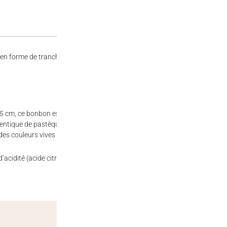
n forme de tranche de pastèque, offrant une expérience gustative unique
5 cm, ce bonbon est idéal pour une dégustation prolongée ou pour partag
ntique de pastèque, offrant une expérience gustative estivale en toute sai
s couleurs vives en fait une friandise visuellement plaisante, idéale pour 
 d’acidité (acide citrique, acide malique), arôme, huile végétale, agent d