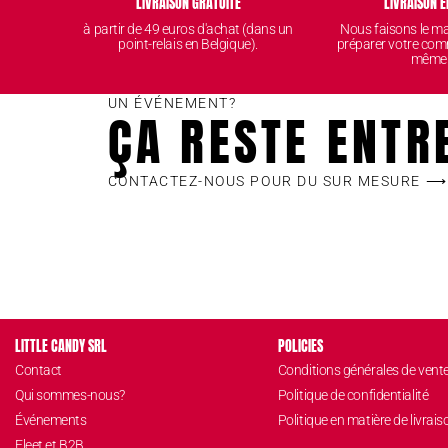
LIVRAISON GRATUITE
LIVRAISON E
à partir de 49 euros d'achat (dans un
Nous faisons le 
point-relais en Belgique).
préparer votre com
même
UN ÉVÉNEMENT?
ÇA RESTE ENTR
CONTACTEZ-NOUS POUR DU SUR MESURE ⟶
LITTLE CANDY SRL
POLICIES
Contact
Conditions générales de vent
Qui sommes-nous?
Politique de confidentialité
Événements
Politique en matière de livrais
Fleet et B2B