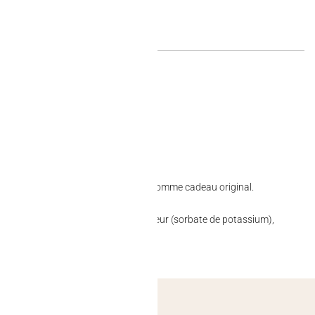
.​
er un moment sucré entre amis. ​
son. ​
attirer l’attention lors des fêtes ou comme cadeau original.​
’enrobage (cire de carnauba), conservateur (sorbate de potassium),