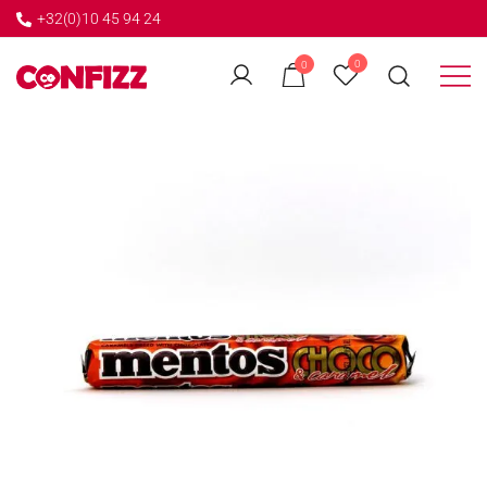
+32(0)10 45 94 24
←
0
0
GO BACK
Créateur de souvenirs
CONFIZZ