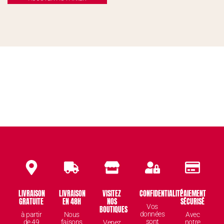
LIVRAISON
LIVRAISON
VISITEZ
CONFIDENTIALITÉ
PAIEMENT
GRATUITE
EN 48H
NOS
SÉCURISÉ
Vos
BOUTIQUES
données
à partir
Nous
Avec
sont
de 49
faisons
notre
Venez