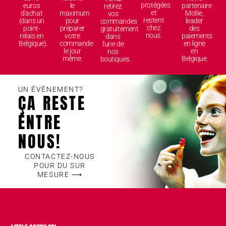
protégées
euros
le
partenaire
retirez
et
d'achat
maximum
Mollie,
vos
restent
(dans un
pour
leader
commandes
chez
point-
préparer
des
gratuitement
nous.
relais en
votre
paiements
dans
Belgique).
commande
en ligne
l'une de
le jour
en
nos
même.
Belgique.
boutiques.
UN ÉVÉNEMENT?
ÇA RESTE
ENTRE
NOUS!
CONTACTEZ-NOUS
POUR DU SUR
MESURE ⟶