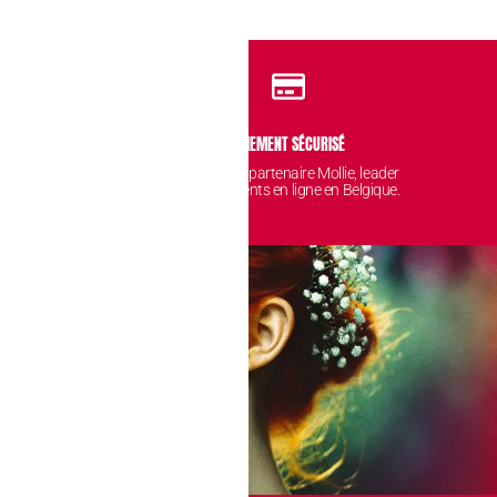
IDENTIALITÉ
PAIEMENT SÉCURISÉ
 sont protégées et
Avec notre partenaire Mollie, leader
nt chez nous.
des paiements en ligne en Belgique.