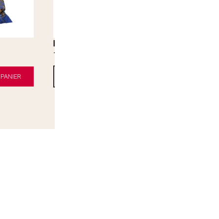
Kinder Bueno
1,90
€
PANIER
AJOUTER AU PANIER