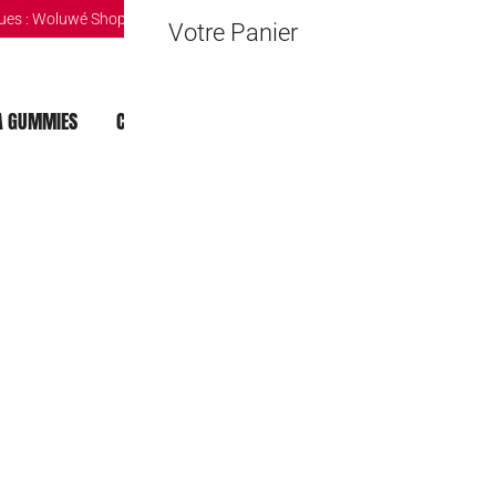
ues :
Woluwé Shopping Center
|
Louvain-la-Neuve Esplanande
|
The Mint 
Votre Panier
 GUMMIES
CHOCOLAT DUBAI
MOCHI
BOISSONS
M&M’s peanut 
26,90
€
Rupture de stock
🔒 Safe & Secure Chec
Ajouter à la liste d'Envies