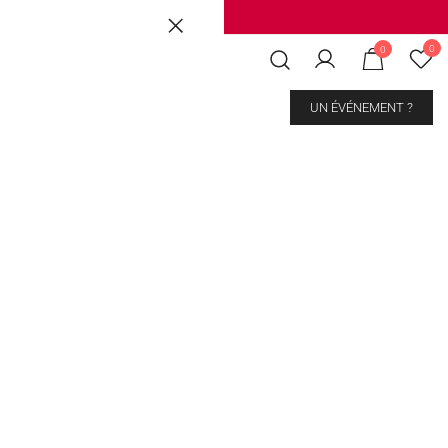
Brussels
|
Mons Les Grands Prés
0
0
CONTACT
UN ÉVÉNEMENT ?
butter 1kg
kout