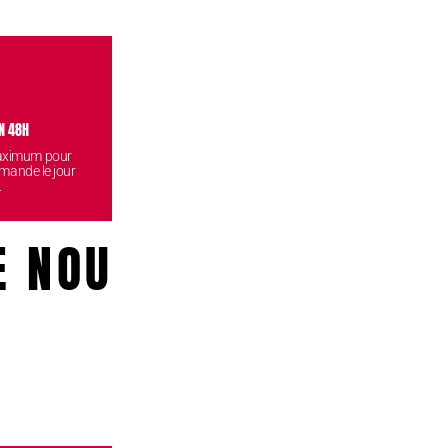
N 48H
VISITEZ NOS BOUTIQUES
CONF
maximum pour
Venez retirez vos commandes
Vos données
mande le jour
gratuitement dans l'une de nos
reste
.
boutiques.
E NOUS!