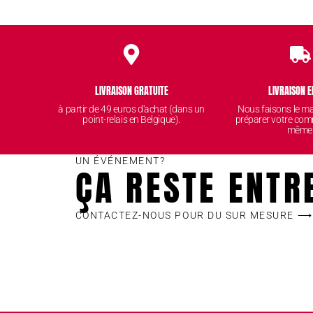
LIVRAISON GRATUITE
LIVRAISON E
à partir de 49 euros d'achat (dans un
Nous faisons le 
point-relais en Belgique).
préparer votre com
même
UN ÉVÉNEMENT?
ÇA RESTE ENTR
CONTACTEZ-NOUS POUR DU SUR MESURE ⟶