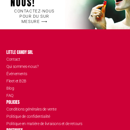
NOUS!
CONTACTEZ-NOUS
POUR DU SUR
MESURE ⟶
LITTLE CANDY SRL
Contact
Qui sommes-nous?
Événements
Fleet et B2B
Blog
FAQ
POLICIES
Conditions générales de vente
Politique de confidentialité
Politique en matière de livraisons et de retours