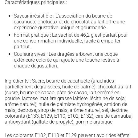
Caractéristiques principales :
Saveur irrésistible : L’association du beurre de
cacahuète onctueux et du chocolat au lait offre une
expérience gustative unique et gourmande.
Format pratique : Le sachet de 46,2 g est parfait pour
une consommation individuelle, facile à emporter
partout.
Couleurs vives : Les dragées arborent une coque
extérieure colorée qui ajoute une touche festive à
chaque dégustation.
Ingrédients : Sucre, beurre de cacahuète (arachides
partiellement dégraissées, huile de palme), chocolat au lait
(sucre, beurre de cacao, pâte de cacao, lait écrémé en
poudre, lactose, matière grasse laitière, lécithine de soja,
arôme naturel), huile de palmiste hydrogénée, amidon de
maïs, dextrose, sirop de maïs, arôme naturel, sel, dextrine,
colorants (E133, E129, E110, E102, E132), cire de carnauba,
antioxydant (gallate de propyle), gomme arabique.
Les colorants E102, E110 et E129 peuvent avoir des effets