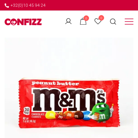
+32(0)10 45 94 24
←
0
0
GO BACK
Créateur de souvenirs
CONFIZZ