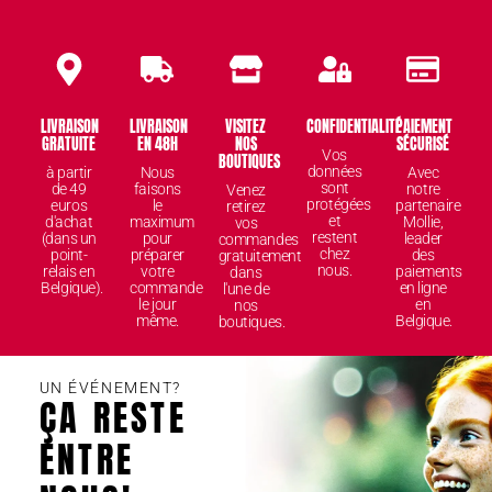
LIVRAISON
LIVRAISON
VISITEZ
CONFIDENTIALITÉ
PAIEMENT
GRATUITE
EN 48H
NOS
SÉCURISÉ
Vos
BOUTIQUES
données
à partir
Nous
Avec
sont
de 49
faisons
notre
Venez
protégées
euros
le
partenaire
retirez
et
d'achat
maximum
Mollie,
vos
restent
(dans un
pour
leader
commandes
chez
point-
préparer
des
gratuitement
nous.
relais en
votre
paiements
dans
Belgique).
commande
en ligne
l'une de
le jour
en
nos
même.
Belgique.
boutiques.
UN ÉVÉNEMENT?
ÇA RESTE
ENTRE