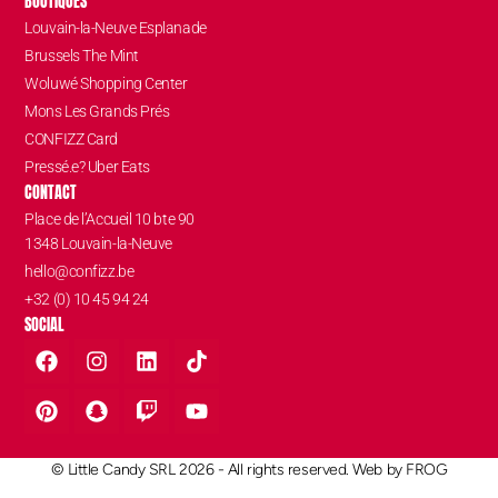
BOUTIQUES
Louvain-la-Neuve Esplanade
Brussels The Mint
Woluwé Shopping Center
Mons Les Grands Prés
CONFIZZ Card
Pressé.e? Uber Eats
CONTACT
Place de l’Accueil 10 bte 90
1348 Louvain-la-Neuve
hello@confizz.be
+32 (0) 10 45 94 24
SOCIAL
© Little Candy SRL 2026 - All rights reserved. Web by
FROG