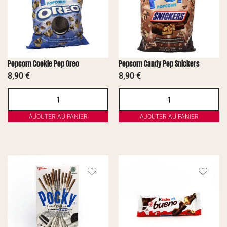
Popcorn Cookie Pop Oreo
Popcorn Candy Pop Snickers
8,90
€
8,90
€
AJOUTER AU PANIER
AJOUTER AU PANIER