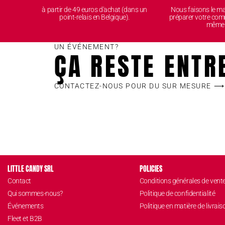
à partir de 49 euros d'achat (dans un
Nous faisons le 
point-relais en Belgique).
préparer votre com
même
UN ÉVÉNEMENT?
ÇA RESTE ENTR
CONTACTEZ-NOUS POUR DU SUR MESURE ⟶
LITTLE CANDY SRL
POLICIES
Contact
Conditions générales de vent
Qui sommes-nous?
Politique de confidentialité
Événements
Politique en matière de livrais
Fleet et B2B