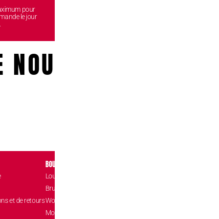
maximum pour
Venez retirez vos commandes
Vos données
mande le jour
gratuitement dans l'une de nos
reste
.
boutiques.
E NOUS!
BOUTIQUES
CONTACT
e
Louvain-la-Neuve Esplanade
Place de l’Accuei
1348 Louvain-l
Brussels The Mint
hello@confizz.b
ons et de retours
Woluwé Shopping Center
+32 (0) 10 45 9
Mons Les Grands Prés