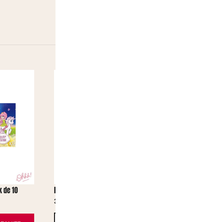
k de 10
RedBull Pasteque RED
RedBull Cur
GREEN
3,30
€
3,30
€