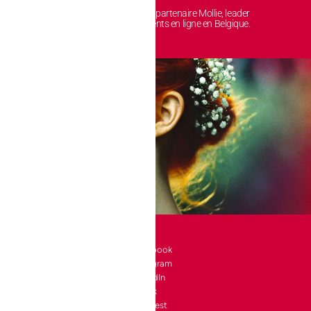
 sont protégées et
Avec notre partenaire Mollie, leader
nt chez nous.
des paiements en ligne en Belgique.
SOCIAL
l 10 bte 90
Facebook
Instagram
a-Neuve
LinkedIn
e
TikTok
4 24
Pinterest