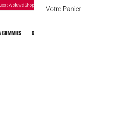
ues :
Woluwé Shopping Center
|
Louvain-la-Neuve Esplanande
|
The Mint 
Votre Panier
 GUMMIES
CHOCOLAT DUBAI
MOCHI
BOISSONS
Monster Energ
3,50
€
Rupture de stock
🔒 Safe & Secure Chec
Ajouter à la liste d'Envies