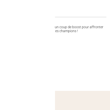
délicieux soda pétillant va te donner un coup de boost pour affronter
 Energy Drink Assault, c’est le secret des champions !