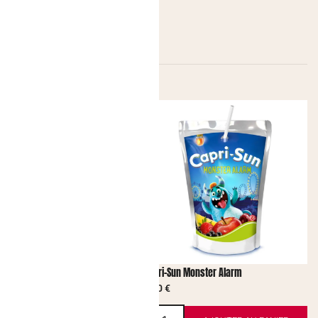
uba Fleur de sureau LIME
Capri-Sun Monster Alarm
1,80
€