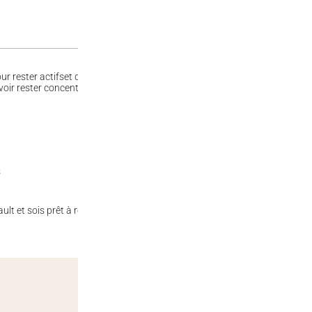
ur rester actifset dynamique ! Avec son mélange unique d’ingrédients, ce 
oir rester concentré et plein d’énergie, sans te sentir fatigué. Le Monster
s
lt et sois prêt à relever tous les défis qui se présentent à toi !