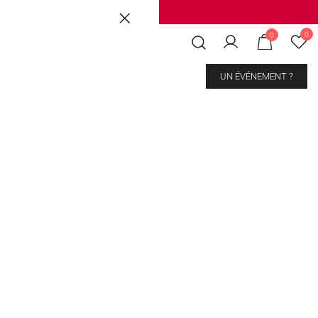
Brussels
|
Mons Les Grands Prés
0
0
CONTACT
UN ÉVÉNEMENT ?
y Drink Assault
kout