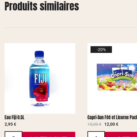
Produits similaires
-20%
Eau Fiji 0.5L
Capri-Sun Féé et Licorne Pac
2,95
€
15,00
€
12,00
€