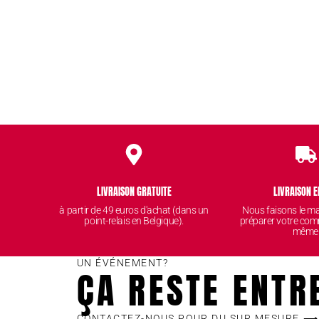
LIVRAISON GRATUITE
LIVRAISON E
à partir de 49 euros d'achat (dans un
Nous faisons le 
point-relais en Belgique).
préparer votre com
même
UN ÉVÉNEMENT?
ÇA RESTE ENTR
CONTACTEZ-NOUS POUR DU SUR MESURE ⟶