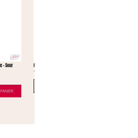
e – Sour
Capri-sun Cerise Pack 10
Capri-Sun C
13,50
€
1,80
€
AJOUTER AU PANIER
PANIER