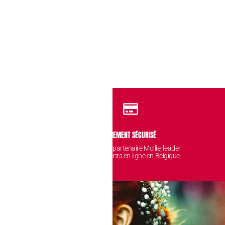
IDENTIALITÉ
PAIEMENT SÉCURISÉ
 sont protégées et
Avec notre partenaire Mollie, leader
nt chez nous.
des paiements en ligne en Belgique.