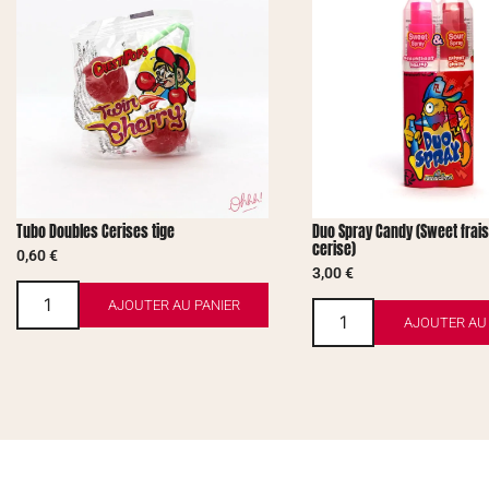
Tubo Doubles Cerises tige
Duo Spray Candy (Sweet frais
cerise)
0,60
€
3,00
€
AJOUTER AU PANIER
AJOUTER AU 