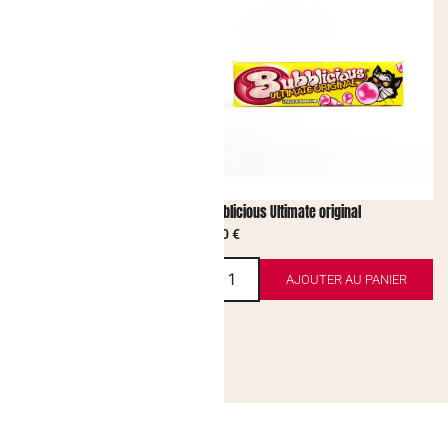
erise
Bubblicious Ultimate original
2,00
€
AJOUTER AU PANIER
AJOUTER AU PANIER