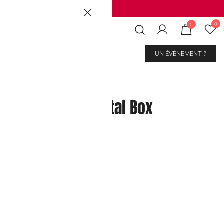
Brussels
|
Mons Les Grands Prés
0
0
CONTACT
UN ÉVÉNEMENT ?
 Ghost Sours Metal Box
kout