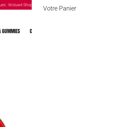
ues :
Woluwé Shopping Center
|
Louvain-la-Neuve Esplanande
|
The Mint 
Votre Panier
 GUMMIES
CHOCOLAT DUBAI
MOCHI
BOISSONS
Pacman Cherry
4,50
€
Rupture de stock
Metal Box
🔒 Safe & Secure Chec