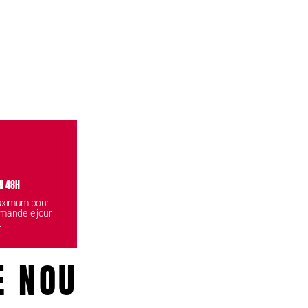
N 48H
VISITEZ NOS BOUTIQUES
CONF
maximum pour
Venez retirez vos commandes
Vos données
mande le jour
gratuitement dans l'une de nos
reste
.
boutiques.
E NOUS!