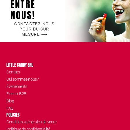
ENTRE
NOUS!
CONTACTEZ-NOUS
POUR DU SUR
MESURE ⟶
LITTLE CANDY SRL
Contact
Qui sommes-nous?
Événements
Fleet et B2B
Blog
FAQ
POLICIES
Conditions générales de vente
Politique de confidentialité