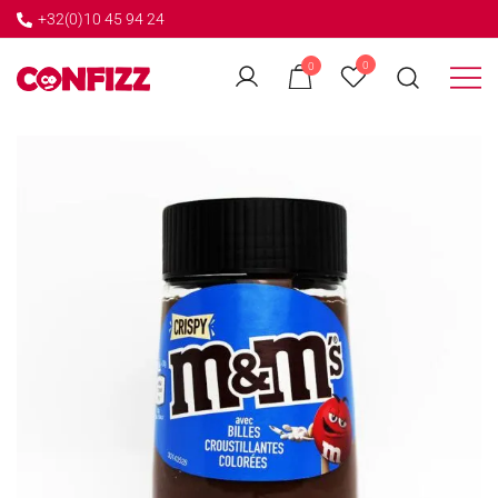
+32(0)10 45 94 24
←
0
0
GO BACK
Créateur de souvenirs
CONFIZZ