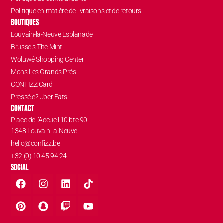
Politique en matière de livraisons et de retours
BOUTIQUES
Louvain-la-Neuve Esplanade
Brussels The Mint
Woluwé Shopping Center
Mons Les Grands Prés
CONFIZZ Card
Pressé.e? Uber Eats
CONTACT
Place de l’Accueil 10 bte 90
1348 Louvain-la-Neuve
hello@confizz.be
+32 (0) 10 45 94 24
SOCIAL