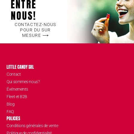
ENTRE
NOUS!
CONTACTEZ-NOUS
POUR DU SUR
MESURE ⟶
LITTLE CANDY SRL
Contact
Qui sommes-nous?
Événements
Fleet et B2B
Blog
FAQ
POLICIES
Conditions générales de vente
Politique de confidentialité