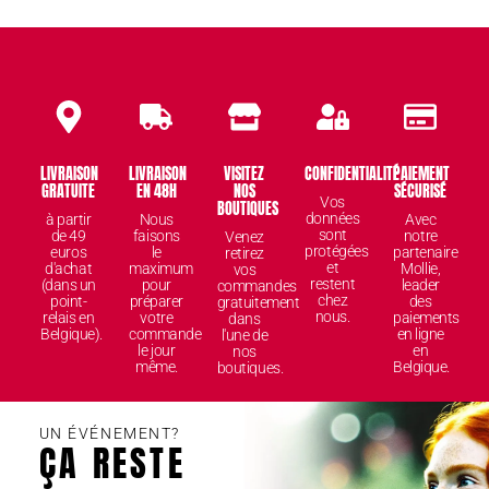
LIVRAISON
LIVRAISON
VISITEZ
CONFIDENTIALITÉ
PAIEMENT
GRATUITE
EN 48H
NOS
SÉCURISÉ
Vos
BOUTIQUES
données
à partir
Nous
Avec
sont
de 49
faisons
notre
Venez
protégées
euros
le
partenaire
retirez
et
d'achat
maximum
Mollie,
vos
restent
(dans un
pour
leader
commandes
chez
point-
préparer
des
gratuitement
nous.
relais en
votre
paiements
dans
Belgique).
commande
en ligne
l'une de
le jour
en
nos
même.
Belgique.
boutiques.
UN ÉVÉNEMENT?
ÇA RESTE