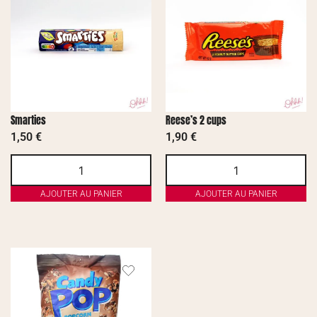
Smarties
Reese’s 2 cups
1,50
€
1,90
€
AJOUTER AU PANIER
AJOUTER AU PANIER