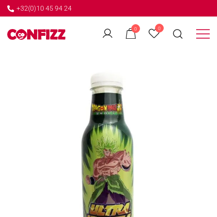
+32(0)10 45 94 24
←
0
0
GO BACK
Créateur de souvenirs
CONFIZZ