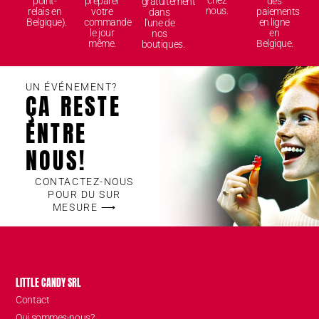
chez
point-
préparer
des
gratuitement
nous.
relais en
votre
paiements
dans
Belgique).
commande
en ligne
l'une de
le jour
en
nos
même.
Belgique.
boutiques.
UN ÉVÉNEMENT?
ÇA RESTE
ENTRE
NOUS!
CONTACTEZ-NOUS
POUR DU SUR
MESURE ⟶
LITTLE CANDY SRL
Contact
Qui sommes-nous?