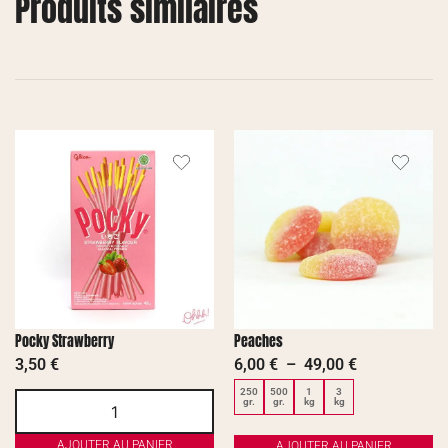
Produits similaires
Pocky Strawberry
Peaches
3,50
€
6,00
€
–
49,00
€
250
500
1
3
gr.
gr.
kg
kg
AJOUTER AU PANIER
AJOUTER AU PANIER