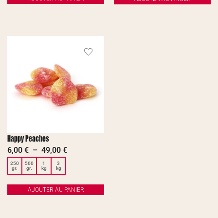
Happy Peaches
6,00
€
–
49,00
€
250
500
1
3
gr.
gr.
kg
kg
AJOUTER AU PANIER