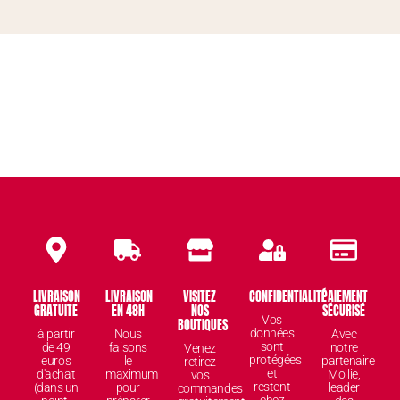
LIVRAISON
LIVRAISON
VISITEZ
CONFIDENTIALITÉ
PAIEMENT
GRATUITE
EN 48H
NOS
SÉCURISÉ
Vos
BOUTIQUES
données
à partir
Nous
Avec
sont
de 49
faisons
notre
Venez
protégées
euros
le
partenaire
retirez
et
d'achat
maximum
Mollie,
vos
restent
(dans un
pour
leader
commandes