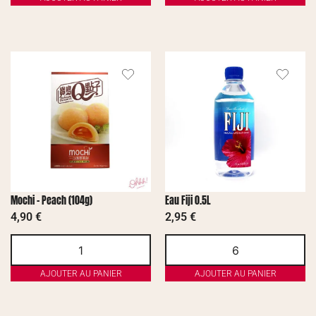
Mochi – Peach (104g)
Eau Fiji 0.5L
4,90
€
2,95
€
AJOUTER AU PANIER
AJOUTER AU PANIER