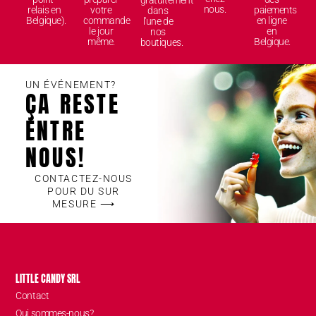
gratuitement
nous.
relais en
votre
paiements
dans
Belgique).
commande
en ligne
l'une de
le jour
en
nos
même.
Belgique.
boutiques.
UN ÉVÉNEMENT?
ÇA RESTE
ENTRE
NOUS!
CONTACTEZ-NOUS
POUR DU SUR
MESURE ⟶
LITTLE CANDY SRL
Contact
Qui sommes-nous?