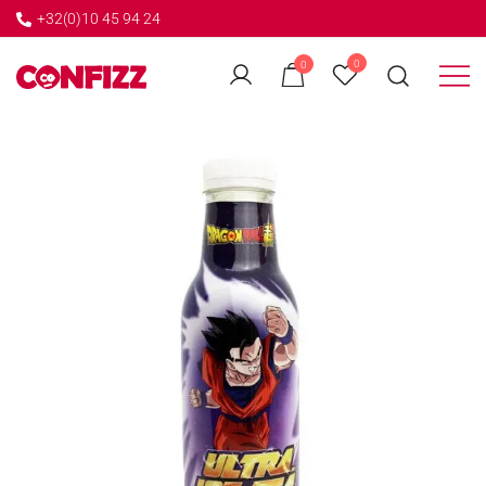
+32(0)10 45 94 24
←
0
0
GO BACK
Créateur de souvenirs
CONFIZZ