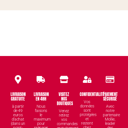
LIVRAISON
LIVRAISON
VISITEZ
CONFIDENTIALITÉ
PAIEMENT
GRATUITE
EN 48H
NOS
SÉCURISÉ
Vos
BOUTIQUES
données
à partir
Nous
Avec
sont
de 49
faisons
notre
Venez
protégées
euros
le
partenaire
retirez
et
d'achat
maximum
Mollie,
vos
restent
(dans un
pour
leader
commandes
chez
point-
préparer
des