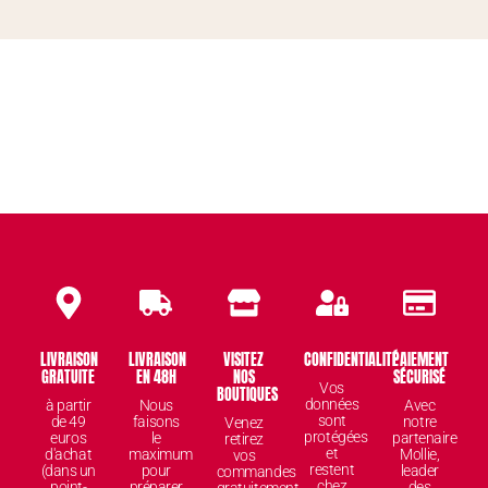
LIVRAISON
LIVRAISON
VISITEZ
CONFIDENTIALITÉ
PAIEMENT
GRATUITE
EN 48H
NOS
SÉCURISÉ
Vos
BOUTIQUES
données
à partir
Nous
Avec
sont
de 49
faisons
notre
Venez
protégées
euros
le
partenaire
retirez
et
d'achat
maximum
Mollie,
vos
restent
(dans un
pour
leader
commandes
chez
point-
préparer
des