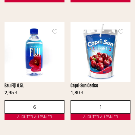
Eau Fiji 0.5L
Capri-Sun Cerise
2,95
€
1,80
€
AJOUTER AU PANIER
AJOUTER AU PANIER