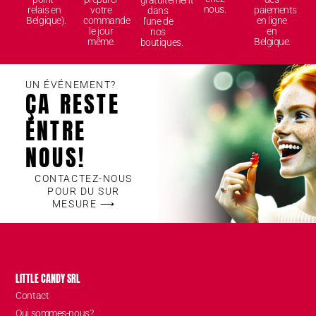
gratuitement
nous.
relais en
votre
paiements
dans
Belgique).
commande
en ligne
l'une de
le jour
en
nos
même.
Belgique.
boutiques.
UN ÉVÉNEMENT?
ÇA RESTE
ENTRE
NOUS!
CONTACTEZ-NOUS
POUR DU SUR
MESURE ⟶
LITTLE CANDY SRL
Contact
Qui sommes-nous?