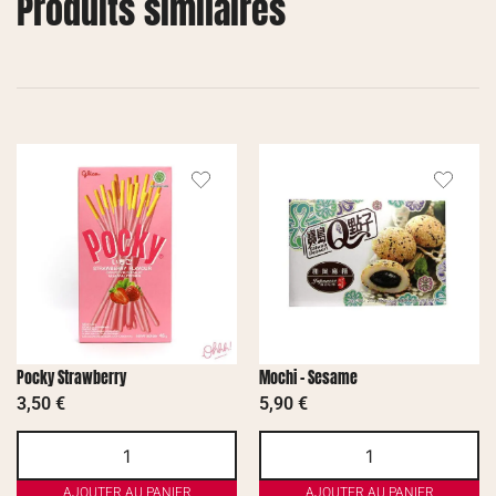
Produits similaires
Pocky Strawberry
Mochi – Sesame
3,50
€
5,90
€
AJOUTER AU PANIER
AJOUTER AU PANIER