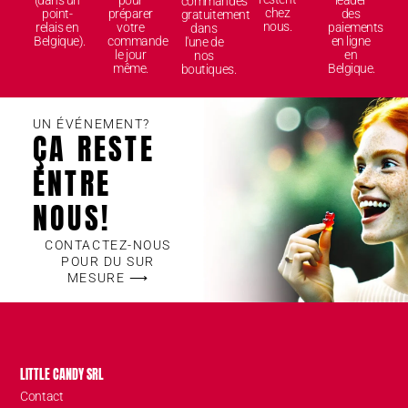
(dans un
pour
leader
commandes
chez
point-
préparer
des
gratuitement
nous.
relais en
votre
paiements
dans
Belgique).
commande
en ligne
l'une de
le jour
en
nos
même.
Belgique.
boutiques.
UN ÉVÉNEMENT?
ÇA RESTE
ENTRE
NOUS!
CONTACTEZ-NOUS
POUR DU SUR
MESURE ⟶
LITTLE CANDY SRL
Contact