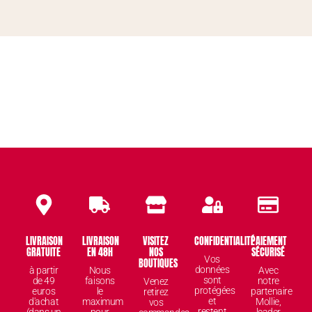
LIVRAISON
LIVRAISON
VISITEZ
CONFIDENTIALITÉ
PAIEMENT
GRATUITE
EN 48H
NOS
SÉCURISÉ
Vos
BOUTIQUES
données
à partir
Nous
Avec
sont
de 49
faisons
notre
Venez
protégées
euros
le
partenaire
retirez
et
d'achat
maximum
Mollie,
vos
restent