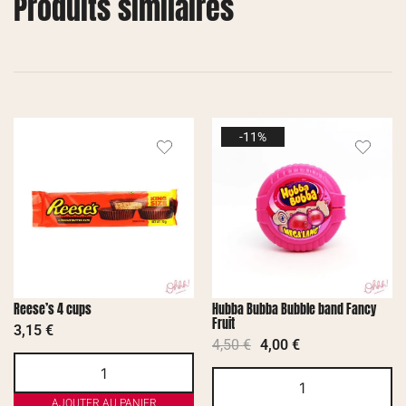
Produits similaires
-11%
Reese’s 4 cups
Hubba Bubba Bubble band Fancy
Fruit
3,15
€
4,50
€
4,00
€
AJOUTER AU PANIER