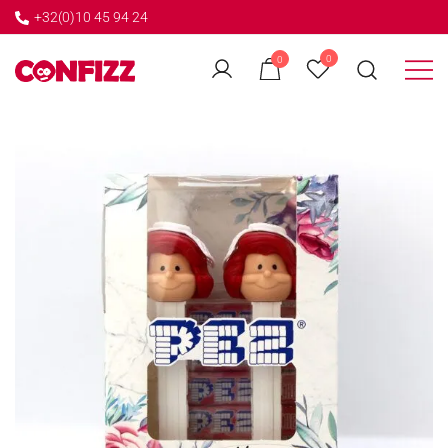
+32(0)10 45 94 24
←
0
0
GO BACK
Créateur de souvenirs
CONFIZZ