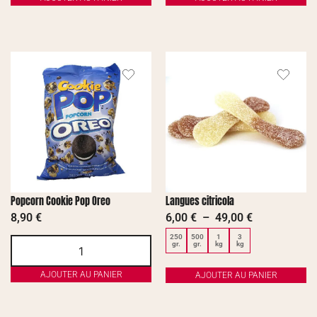
Popcorn Cookie Pop Oreo
Langues citricola
8,90
€
6,00
€
–
49,00
€
250
500
1
3
gr.
gr.
kg
kg
AJOUTER AU PANIER
AJOUTER AU PANIER