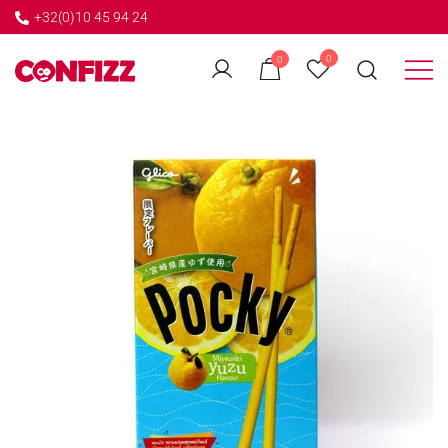
+32(0)10 45 94 24
←
0
0
GO BACK
Créateur de souvenirs
CONFIZZ