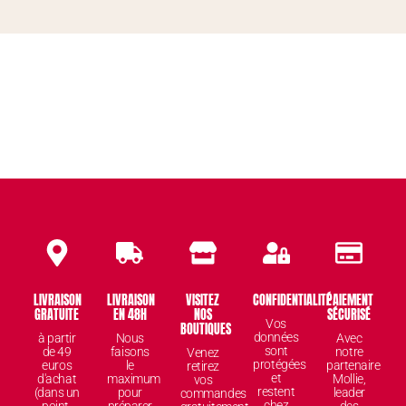
LIVRAISON
LIVRAISON
VISITEZ
CONFIDENTIALITÉ
PAIEMENT
GRATUITE
EN 48H
NOS
SÉCURISÉ
Vos
BOUTIQUES
données
à partir
Nous
Avec
sont
de 49
faisons
notre
Venez
protégées
euros
le
partenaire
retirez
et
d'achat
maximum
Mollie,
vos
restent
(dans un
pour
leader
commandes
chez