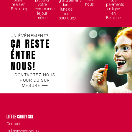
point-
préparer
des
gratuitement
nous.
relais en
votre
paiements
dans
Belgique).
commande
en ligne
l'une de
le jour
en
nos
même.
Belgique.
boutiques.
UN ÉVÉNEMENT?
ÇA RESTE
ENTRE
NOUS!
CONTACTEZ-NOUS
POUR DU SUR
MESURE ⟶
LITTLE CANDY SRL
Contact
Qui sommes-nous?