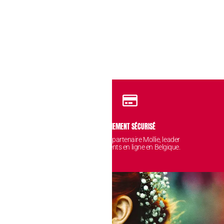
IDENTIALITÉ
PAIEMENT SÉCURISÉ
 sont protégées et
Avec notre partenaire Mollie, leader
nt chez nous.
des paiements en ligne en Belgique.