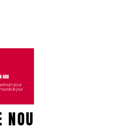
N 48H
VISITEZ NOS BOUTIQUES
CONF
maximum pour
Venez retirez vos commandes
Vos données
mande le jour
gratuitement dans l'une de nos
reste
.
boutiques.
E NOUS!