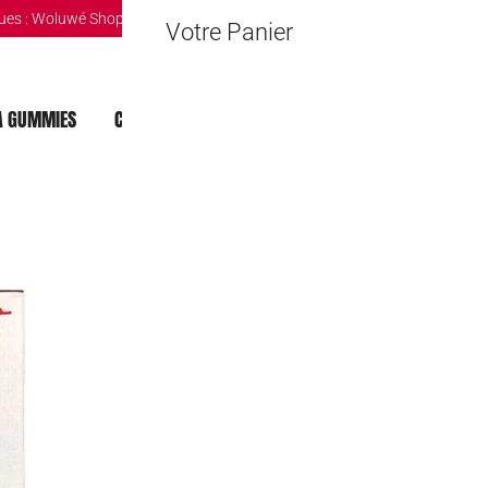
ues :
Woluwé Shopping Center
|
Louvain-la-Neuve Esplanande
|
The Mint 
Votre Panier
 GUMMIES
CHOCOLAT DUBAI
MOCHI
BOISSONS
Pocky Wholes
3,50
€
Rupture de stock
🔒 Safe & Secure Chec
Ajouter à la liste d'Envies