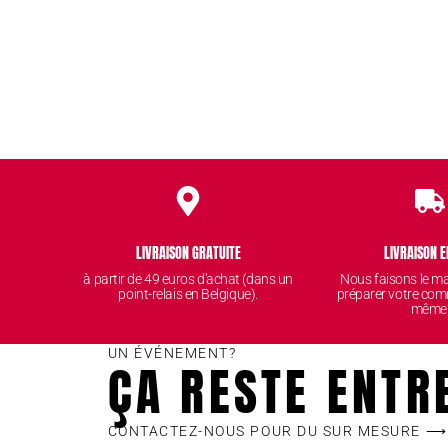
LIVRAISON GRATUITE
LIVRAISON E
à partir de 49 euros d'achat (dans un
Nous faisons le 
point-relais en Belgique).
préparer votre com
même
UN ÉVÉNEMENT?
ÇA RESTE ENTR
CONTACTEZ-NOUS POUR DU SUR MESURE ⟶