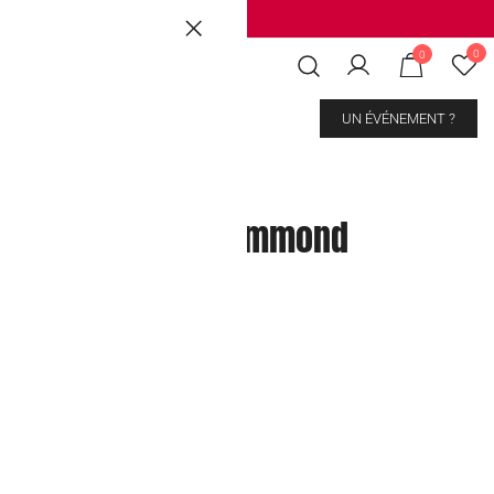
Brussels
|
Mons Les Grands Prés
0
0
CONTACT
UN ÉVÉNEMENT ?
ome Chocolate Almmond
kout