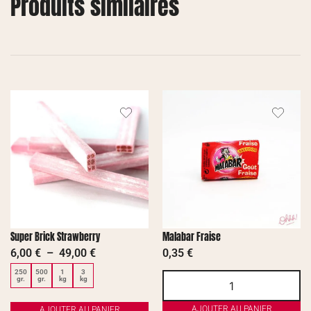
Produits similaires
Super Brick Strawberry
Malabar Fraise
6,00
€
–
49,00
€
0,35
€
250
500
1
3
gr.
gr.
kg
kg
AJOUTER AU PANIER
AJOUTER AU PANIER