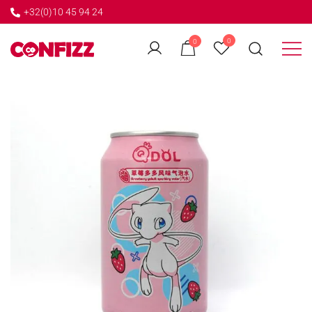
+32(0)10 45 94 24
←
0
0
GO BACK
Créateur de souvenirs
CONFIZZ