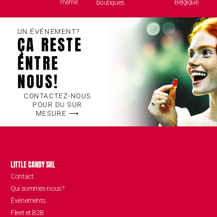
même.
Belgique.
boutiques.
UN ÉVÉNEMENT?
ÇA RESTE
ENTRE
NOUS!
CONTACTEZ-NOUS
POUR DU SUR
MESURE ⟶
LITTLE CANDY SRL
Contact
Qui sommes-nous?
Événements
Fleet et B2B