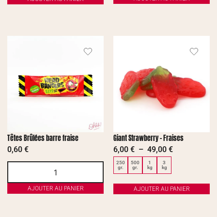
Têtes Brûlées barre fraise
Giant Strawberry – Fraises
0,60
€
6,00
€
–
49,00
€
250
500
1
3
gr.
gr.
kg
kg
AJOUTER AU PANIER
AJOUTER AU PANIER