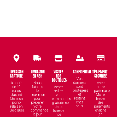
LIVRAISON
LIVRAISON
VISITEZ
CONFIDENTIALITÉ
PAIEMENT
GRATUITE
EN 48H
NOS
SÉCURISÉ
Vos
BOUTIQUES
données
à partir
Nous
Avec
sont
de 49
faisons
notre
Venez
protégées
euros
le
partenaire
retirez
et
d'achat
maximum
Mollie,
vos
restent
(dans un
pour
leader
commandes
chez
point-
préparer
des
gratuitement
nous.
relais en
votre
paiements
dans
Belgique).
commande
en ligne
l'une de
le jour
en
nos