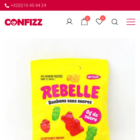
+32(0)10 45 94 24
←
0
0
GO BACK
Créateur de souvenirs
CONFIZZ