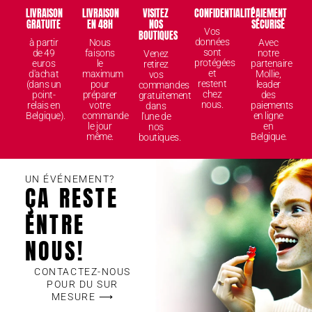
LIVRAISON
LIVRAISON
VISITEZ
CONFIDENTIALITÉ
PAIEMENT
GRATUITE
EN 48H
NOS
SÉCURISÉ
Vos
BOUTIQUES
données
à partir
Nous
Avec
sont
de 49
faisons
notre
Venez
protégées
euros
le
partenaire
retirez
et
d'achat
maximum
Mollie,
vos
restent
(dans un
pour
leader
commandes
chez
point-
préparer
des
gratuitement
nous.
relais en
votre
paiements
dans
Belgique).
commande
en ligne
l'une de
le jour
en
nos
même.
Belgique.
boutiques.
UN ÉVÉNEMENT?
ÇA RESTE
ENTRE
NOUS!
CONTACTEZ-NOUS
POUR DU SUR
MESURE ⟶