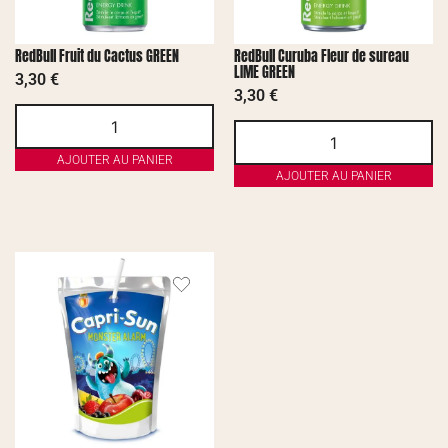
RedBull Fruit du Cactus GREEN
RedBull Curuba Fleur de sureau
LIME GREEN
3,30
€
3,30
€
AJOUTER AU PANIER
AJOUTER AU PANIER