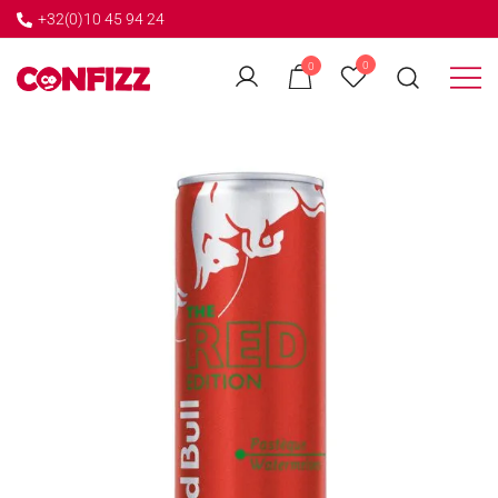
+32(0)10 45 94 24
←
0
0
GO BACK
Créateur de souvenirs
CONFIZZ