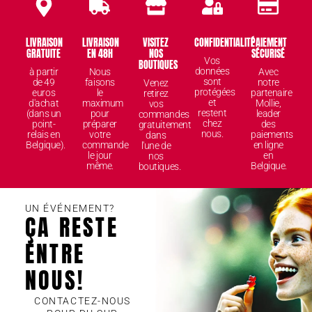
LIVRAISON
LIVRAISON
VISITEZ
CONFIDENTIALITÉ
PAIEMENT
GRATUITE
EN 48H
NOS
SÉCURISÉ
Vos
BOUTIQUES
données
à partir
Nous
Avec
sont
de 49
faisons
notre
Venez
protégées
euros
le
partenaire
retirez
et
d'achat
maximum
Mollie,
vos
restent
(dans un
pour
leader
commandes
chez
point-
préparer
des
gratuitement
nous.
relais en
votre
paiements
dans
Belgique).
commande
en ligne
l'une de
le jour
en
nos
même.
Belgique.
boutiques.
UN ÉVÉNEMENT?
ÇA RESTE
ENTRE
NOUS!
CONTACTEZ-NOUS