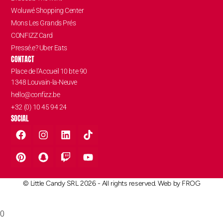
Woluwé Shopping Center
Mons Les Grands Prés
CONFIZZ Card
Pressé.e? Uber Eats
CONTACT
Place de l’Accueil 10 bte 90
1348 Louvain-la-Neuve
hello@confizz.be
+32 (0) 10 45 94 24
SOCIAL
© Little Candy SRL 2026 - All rights reserved. Web by
FROG
0