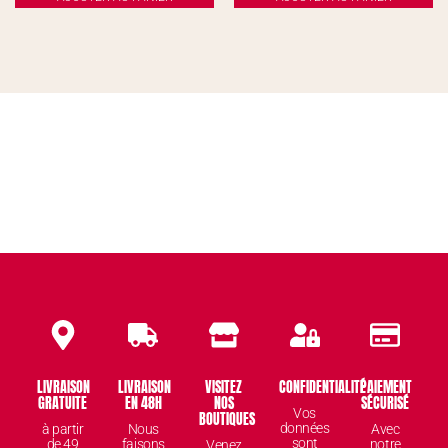
LIVRAISON
LIVRAISON
VISITEZ
CONFIDENTIALITÉ
PAIEMENT
GRATUITE
EN 48H
NOS
SÉCURISÉ
Vos
BOUTIQUES
données
à partir
Nous
Avec
sont
de 49
faisons
notre
Venez