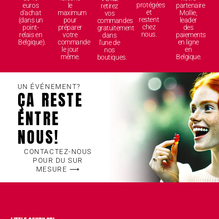
protégées
euros
le
partenaire
retirez
et
d'achat
maximum
Mollie,
vos
restent
(dans un
pour
leader
commandes
chez
point-
préparer
des
gratuitement
nous.
relais en
votre
paiements
dans
Belgique).
commande
en ligne
l'une de
le jour
en
nos
même.
Belgique.
boutiques.
UN ÉVÉNEMENT?
ÇA RESTE
ENTRE
NOUS!
CONTACTEZ-NOUS
POUR DU SUR
MESURE ⟶