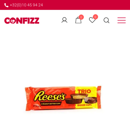
+32(0)10 45 94 24
←
0
0
GO BACK
Créateur de souvenirs
CONFIZZ