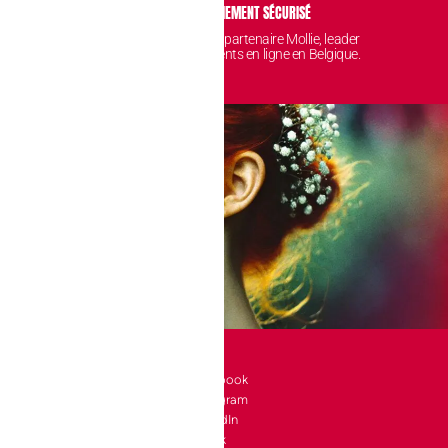
IDENTIALITÉ
PAIEMENT SÉCURISÉ
 sont protégées et
Avec notre partenaire Mollie, leader
nt chez nous.
des paiements en ligne en Belgique.
SOCIAL
l 10 bte 90
Facebook
Instagram
a-Neuve
LinkedIn
e
TikTok