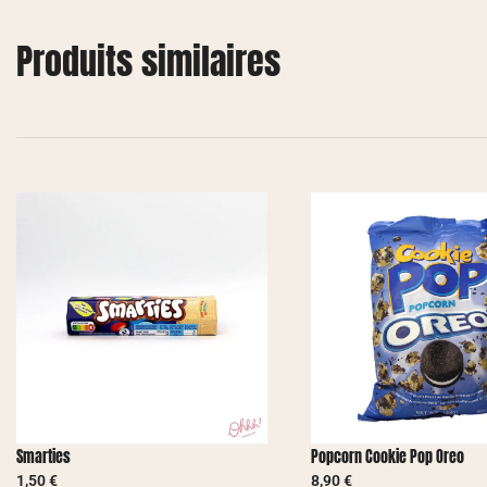
Produits similaires
Smarties
Popcorn Cookie Pop Oreo
1,50
€
8,90
€