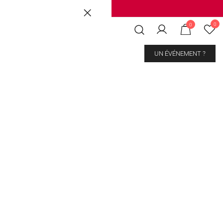
Brussels
|
Mons Les Grands Prés
0
0
CONTACT
UN ÉVÉNEMENT ?
ons
kout