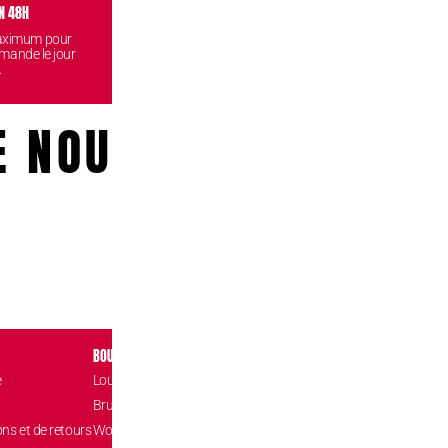
N 48H
VISITEZ NOS BOUTIQUES
CONF
maximum pour
Venez retirez vos commandes
Vos données
mande le jour
gratuitement dans l'une de nos
reste
.
boutiques.
E NOUS!
BOUTIQUES
CONTACT
e
Louvain-la-Neuve Esplanade
Place de l’Accuei
1348 Louvain-l
Brussels The Mint
hello@confizz.b
ons et de retours
Woluwé Shopping Center