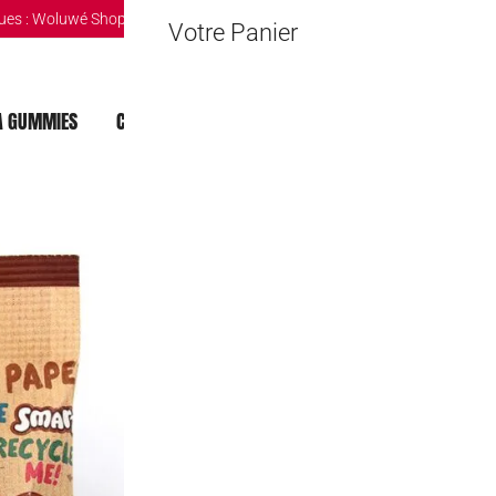
ues :
Woluwé Shopping Center
|
Louvain-la-Neuve Esplanande
|
The Mint 
Votre Panier
 GUMMIES
CHOCOLAT DUBAI
MOCHI
BOISSONS
Smarties Butt
9,90
€
Rupture de stock
🔒 Safe & Secure Chec
Ajouter à la liste d'Envies