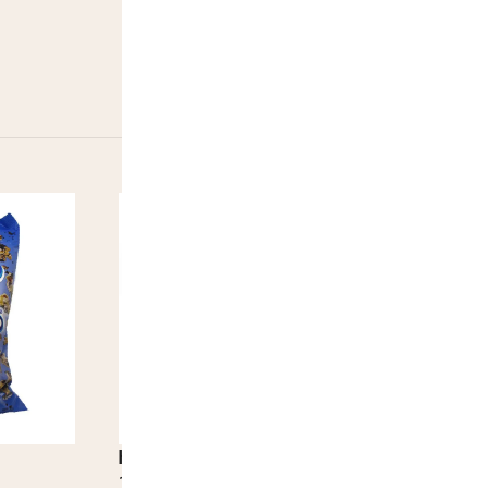
Kinder Bueno
1,90
€