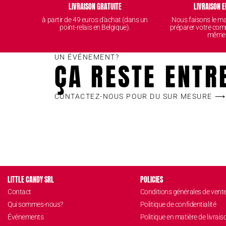
LIVRAISON GRATUITE
LIVRAISON E
à partir de 49 euros d'achat (dans un
Nous faisons le 
point-relais en Belgique).
préparer votre com
même
UN ÉVÉNEMENT?
ÇA RESTE ENTR
CONTACTEZ-NOUS POUR DU SUR MESURE ⟶
LITTLE CANDY SRL
POLICIES
Contact
Conditions générales de vent
Qui sommes-nous?
Politique de confidentialité
Événements
Politique en matière de livrais