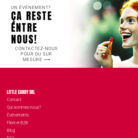
UN ÉVÉNEMENT?
ÇA RESTE
ENTRE
NOUS!
CONTACTEZ-NOUS
POUR DU SUR
MESURE ⟶
LITTLE CANDY SRL
Contact
Qui sommes-nous?
Événements
Fleet et B2B
Blog