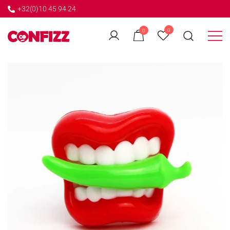
+32(0)10 45 94 24
←
0
0
GO BACK
Créateur de souvenirs
CONFIZZ