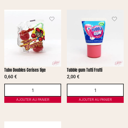
Tubo Doubles Cerises tige
Tubble gum Tutti Frutti
0,60
€
2,00
€
AJOUTER AU PANIER
AJOUTER AU PANIER