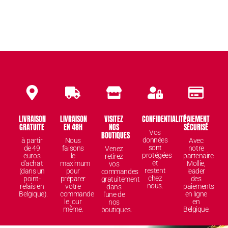
LIVRAISON
LIVRAISON
VISITEZ
CONFIDENTIALITÉ
PAIEMENT
GRATUITE
EN 48H
NOS
SÉCURISÉ
Vos
BOUTIQUES
données
à partir
Nous
Avec
sont
de 49
faisons
notre
Venez
protégées
euros
le
partenaire
retirez
et
d'achat
maximum
Mollie,
vos
restent
(dans un
pour
leader
commandes
chez
point-
préparer
des
gratuitement
nous.
relais en
votre
paiements
dans
Belgique).
commande
en ligne
l'une de
le jour
en
nos
même.
Belgique.
boutiques.