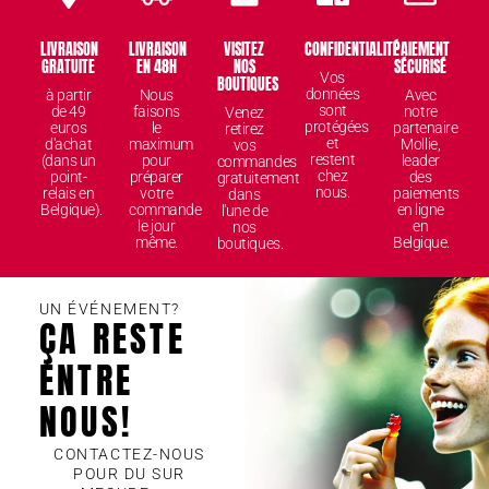
LIVRAISON
LIVRAISON
VISITEZ
CONFIDENTIALITÉ
PAIEMENT
GRATUITE
EN 48H
NOS
SÉCURISÉ
Vos
BOUTIQUES
données
à partir
Nous
Avec
sont
de 49
faisons
notre
Venez
protégées
euros
le
partenaire
retirez
et
d'achat
maximum
Mollie,
vos
restent
(dans un
pour
leader
commandes
chez
point-
préparer
des
gratuitement
nous.
relais en
votre
paiements
dans
Belgique).
commande
en ligne
l'une de
le jour
en
nos
même.
Belgique.
boutiques.
UN ÉVÉNEMENT?
ÇA RESTE
ENTRE
NOUS!
CONTACTEZ-NOUS
POUR DU SUR