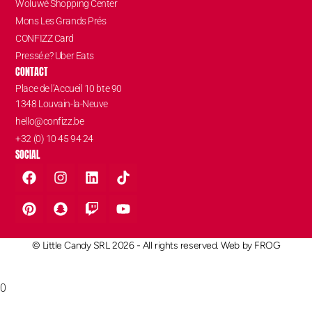
Woluwé Shopping Center
Mons Les Grands Prés
CONFIZZ Card
Pressé.e? Uber Eats
CONTACT
Place de l’Accueil 10 bte 90
1348 Louvain-la-Neuve
hello@confizz.be
+32 (0) 10 45 94 24
SOCIAL
© Little Candy SRL 2026 - All rights reserved. Web by
FROG
0