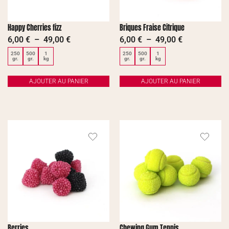
Happy Cherries fizz
Briques Fraise Citrique
6,00
€
–
49,00
€
6,00
€
–
49,00
€
250
500
1
250
500
1
gr.
gr.
kg
gr.
gr.
kg
AJOUTER AU PANIER
AJOUTER AU PANIER
Berries
Chewing Gum Tennis