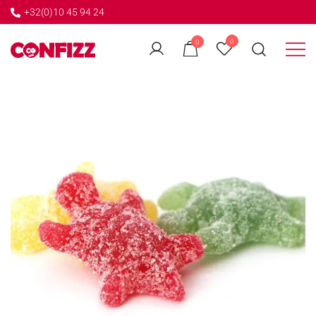
+32(0)10 45 94 24
←
0
0
GO BACK
Créateur de souvenirs
CONFIZZ