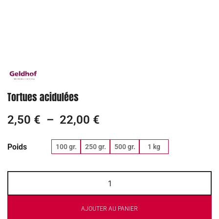
Tortues acidulées
2,50
€
–
22,00
€
Poids
100 gr.
250 gr.
500 gr.
1 kg
AJOUTER AU PANIER