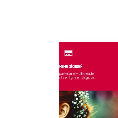
IDENTIALITÉ
PAIEMENT SÉCURISÉ
 sont protégées et
Avec notre partenaire Mollie, leader
nt chez nous.
des paiements en ligne en Belgique.