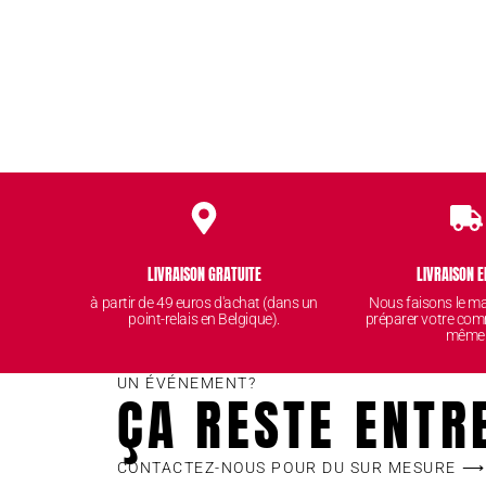
LIVRAISON GRATUITE
LIVRAISON E
à partir de 49 euros d'achat (dans un
Nous faisons le 
point-relais en Belgique).
préparer votre com
même
UN ÉVÉNEMENT?
ÇA RESTE ENTR
CONTACTEZ-NOUS POUR DU SUR MESURE ⟶