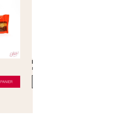
Popcorn Cookie Pop Oreo
Kinder Maxi
8,90
€
0,90
€
PANIER
AJOUTER AU PANIER