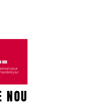
N 48H
VISITEZ NOS BOUTIQUES
CONF
maximum pour
Venez retirez vos commandes
Vos données
mande le jour
gratuitement dans l'une de nos
reste
.
boutiques.
E NOUS!