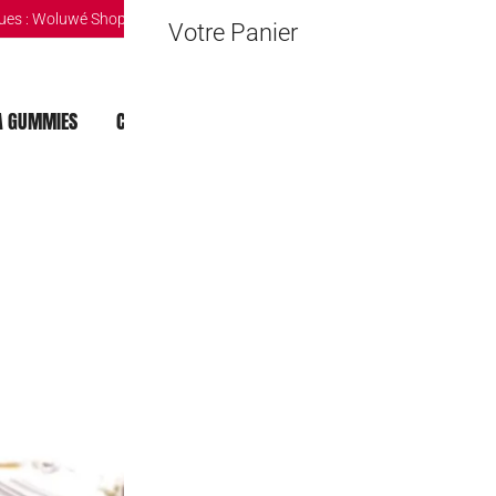
ues :
Woluwé Shopping Center
|
Louvain-la-Neuve Esplanande
|
The Mint 
Votre Panier
 GUMMIES
CHOCOLAT DUBAI
MOCHI
BOISSONS
Yes Cacao
1,90
€
🔒 Safe & Secure Chec