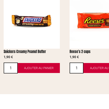
Snickers Creamy Peanut Butter
Reese’s 2 cups
1,90
€
1,90
€
AJOUTER AU PANIER
AJOUTER AU 