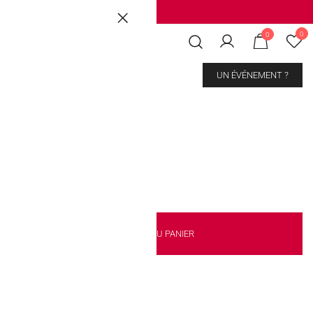
Brussels
|
Mons Les Grands Prés
0
0
CONTACT
UN ÉVÉNEMENT ?
AJOUTER AU PANIER
kout