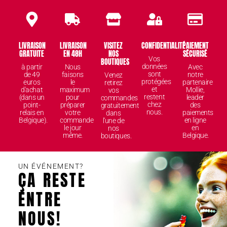
LIVRAISON
LIVRAISON
VISITEZ
CONFIDENTIALITÉ
PAIEMENT
GRATUITE
EN 48H
NOS
SÉCURISÉ
Vos
BOUTIQUES
données
à partir
Nous
Avec
sont
de 49
faisons
notre
Venez
protégées
euros
le
partenaire
retirez
et
d'achat
maximum
Mollie,
vos
restent
(dans un
pour
leader
commandes
chez
point-
préparer
des
gratuitement
nous.
relais en
votre
paiements
dans
Belgique).
commande
en ligne
l'une de
le jour
en
nos
même.
Belgique.
boutiques.
UN ÉVÉNEMENT?
ÇA RESTE
ENTRE
NOUS!