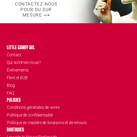
CONTACTEZ-NOUS
POUR DU SUR
MESURE ⟶
LITTLE CANDY SRL
Contact
Qui sommes-nous?
Événements
Fleet et B2B
Blog
FAQ
POLICIES
Conditions générales de vente
Politique de confidentialité
Politique en matière de livraisons et de retours
BOUTIQUES
Louvain-la-Neuve Esplanade