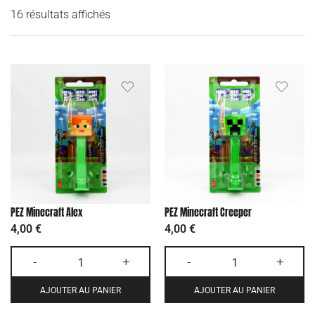
16 résultats affichés
PEZ Minecraft Alex
PEZ Minecraft Creeper
4,00
€
4,00
€
-
+
-
+
AJOUTER AU PANIER
AJOUTER AU PANIER