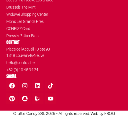
Brussels The Mint
Woluwé Shopping Center
Mons Les Grands Prés
CONFIZZ Card
Pressé.e? Uber Eats
CONTACT
Place de l’Accueil 10 bte 90
1348 Louvain-la-Neuve
hello@confizz.be
+32 (0) 10 45 94 24
SOCIAL
© Little Candy SRL 2026 - All rights reserved. Web by
FROG