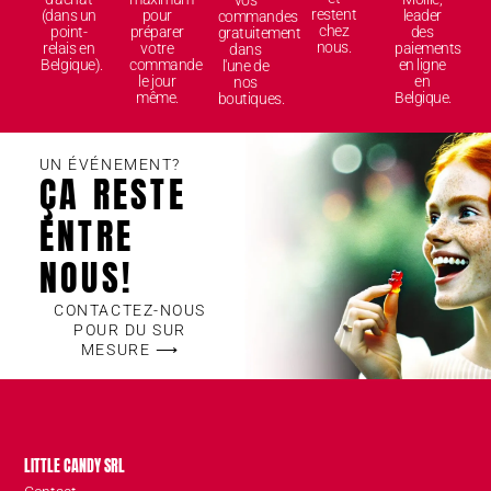
vos
restent
(dans un
pour
leader
commandes
chez
point-
préparer
des
gratuitement
nous.
relais en
votre
paiements
dans
Belgique).
commande
en ligne
l'une de
le jour
en
nos
même.
Belgique.
boutiques.
UN ÉVÉNEMENT?
ÇA RESTE
ENTRE
NOUS!
CONTACTEZ-NOUS
POUR DU SUR
MESURE ⟶
LITTLE CANDY SRL