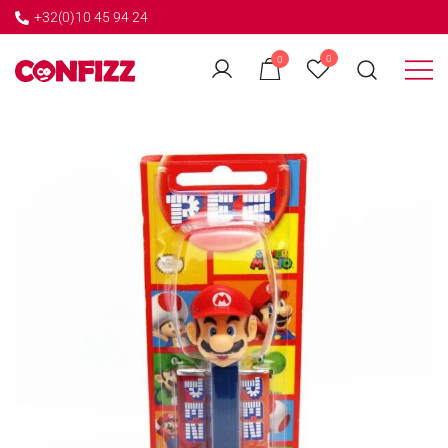
+32(0)10 45 94 24
←
0
0
GO BACK
Créateur de souvenirs
CONFIZZ