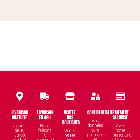
LIVRAISON
LIVRAISON
VISITEZ
CONFIDENTIALITÉ
PAIEMENT
GRATUITE
EN 48H
NOS
SÉCURISÉ
Vos
BOUTIQUES
données
à partir
Nous
Avec
sont
de 49
faisons
notre
Venez
protégées
euros
le
partenaire
retirez
et
d'achat
maximum
Mollie,